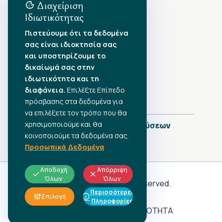
Διαχείριση
Ιδιωτικότητας
Αρχείο Δημοσιεύσεων
Πιστεύουμε ότι τα δεδομένα
σας είναι ιδιοκτησία σας
Αύγουστος 2026
•
και υποστηρίζουμε το
Ιούλιος 2026
•
δικαίωμά σας στην
Ιούνιος 2026
•
ιδιωτικότητα και τη
Μάιος 2026
•
Απρίλιος 2026
διαφάνεια.
•
Επιλέξτε Επίπεδο
Μάρτιος 2026
•
πρόσβασης στα δεδομένα για
να επιλέξετε τον τρόπο που θα
χρησιμοποιούμε και θα
Πλήρες Ημερολόγιο Δημοσιεύσεων
κοινοποιούμε τα δεδομένα σας.
Προσωπικά Δεδομένα
Αποδοχή
Απόρριψη
Όλων
Όλων
Γ.Σ.Ε.Ε
© 2026 All rights reserved.
Περισσότερες
ΠΡΟΣΩΠΙΚΑ ΔΕΔΟΜΕΝΑ
Επιλογή
Πληροφορίες
ΑΔΗΛΩΤΗ ΕΡΓΑΣΙΑ
ΠΡΟΣΒΑΣΙΜΟΤΗΤΑ