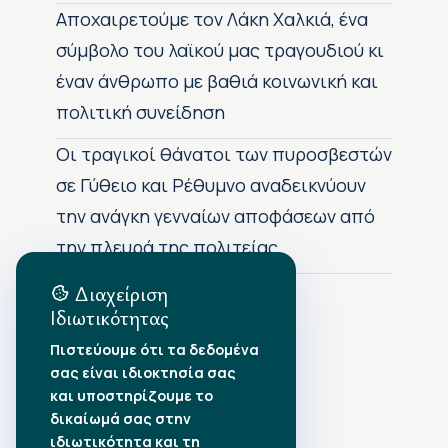
Αποχαιρετούμε τον Λάκη Χαλκιά, ένα
σύμβολο του λαϊκού μας τραγουδιού κι
έναν άνθρωπο με βαθιά κοινωνική και
πολιτική συνείδηση
Οι τραγικοί θάνατοι των πυροσβεστών
σε Γύθειο και Ρέθυμνο αναδεικνύουν
την ανάγκη γενναίων αποφάσεων από
την πλευρά της πολιτείας
Διαχείριση
Ιδιωτικότητας
Αρχείο Δημοσιεύσεων
Πιστεύουμε ότι τα δεδομένα
σας είναι ιδιοκτησία σας
Αύγουστος 2026
•
και υποστηρίζουμε το
Ιούλιος 2026
•
δικαίωμά σας στην
Ιούνιος 2026
•
ιδιωτικότητα και τη
Μάιος 2026
•