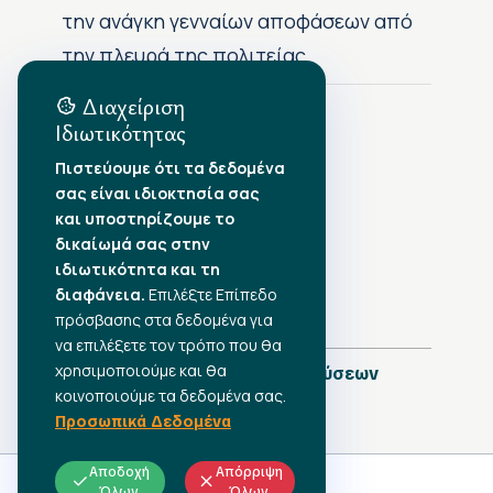
την ανάγκη γενναίων αποφάσεων από
την πλευρά της πολιτείας
Διαχείριση
Ιδιωτικότητας
Αρχείο Δημοσιεύσεων
Πιστεύουμε ότι τα δεδομένα
σας είναι ιδιοκτησία σας
Αύγουστος 2026
•
και υποστηρίζουμε το
Ιούλιος 2026
•
δικαίωμά σας στην
Ιούνιος 2026
•
ιδιωτικότητα και τη
Μάιος 2026
•
Απρίλιος 2026
διαφάνεια.
•
Επιλέξτε Επίπεδο
Μάρτιος 2026
•
πρόσβασης στα δεδομένα για
να επιλέξετε τον τρόπο που θα
χρησιμοποιούμε και θα
Πλήρες Ημερολόγιο Δημοσιεύσεων
κοινοποιούμε τα δεδομένα σας.
Προσωπικά Δεδομένα
Αποδοχή
Απόρριψη
Όλων
Όλων