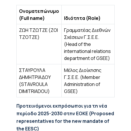
Ονοματεπώνυμο
(Full name)
Ιδιότητα (Role)
ΖΩΗ ΤΖΩΤΖΕ (ZOI
Γραμματέας Διεθνών
TZOTZE)
Σχέσεων Γ.Σ.Ε.Ε.
(Head of the
international relations
department of GSEE)
ΣΤΑΥΡΟΥΛΑ
Μέλος Διοίκησης
ΔΗΜΗΤΡΙΑΔΟΥ
Γ.Σ.Ε.Ε. (Member
(STAVROULA
Administration of
DIMITRIADOU)
GSEE)
Προτεινόμενοι εκπρόσωποι για τη νέα
περίοδο 2025-2030 στην ΕΟΚΕ (Proposed
representatives for the new mandate of
the EESC)