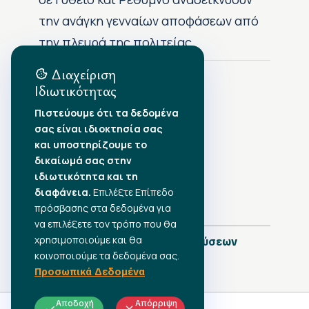
την ανάγκη γενναίων αποφάσεων από
την πλευρά της πολιτείας
Διαχείριση
Ιδιωτικότητας
Αρχείο Δημοσιεύσεων
Πιστεύουμε ότι τα δεδομένα
σας είναι ιδιοκτησία σας
Αύγουστος 2026
•
και υποστηρίζουμε το
Ιούλιος 2026
•
δικαίωμά σας στην
Ιούνιος 2026
•
ιδιωτικότητα και τη
Μάιος 2026
•
Απρίλιος 2026
διαφάνεια.
Επιλέξτε Επίπεδο
•
Μάρτιος 2026
•
πρόσβασης στα δεδομένα για
να επιλέξετε τον τρόπο που θα
χρησιμοποιούμε και θα
Πλήρες Ημερολόγιο Δημοσιεύσεων
κοινοποιούμε τα δεδομένα σας.
Προσωπικά Δεδομένα
Αποδοχή
Απόρριψη