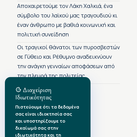
Αποχαιρετούμε τον Λάκη Χαλκιά, ένα
σύμβολο του λαϊκού μας τραγουδιού κι
έναν άνθρωπο με βαθιά κοινωνική και
πολιτική συνείδηση
Οι τραγικοί θάνατοι των πυροσβεστών
σε Γύθειο και Ρέθυμνο αναδεικνύουν
την ανάγκη γενναίων αποφάσεων από
την πλευρά της πολιτείας
Διαχείριση
Ιδιωτικότητας
Αρχείο Δημοσιεύσεων
Πιστεύουμε ότι τα δεδομένα
σας είναι ιδιοκτησία σας
Αύγουστος 2026
•
και υποστηρίζουμε το
Ιούλιος 2026
•
δικαίωμά σας στην
Ιούνιος 2026
•
ιδιωτικότητα και τη
Μάιος 2026
•