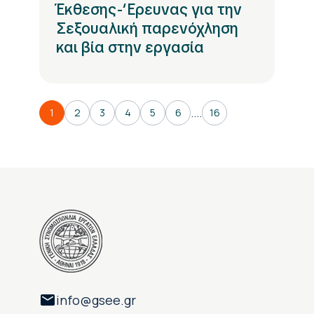
Έκθεσης-‘Ερευνας για την
Σεξουαλική παρενόχληση
και βία στην εργασία
....
1
2
3
4
5
6
16
info@gsee.gr