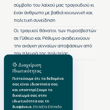
σύμβολο του λαϊκού μας τραγουδιού κι
έναν άνθρωπο με βαθιά κοινωνική και
πολιτική συνείδηση
Οι τραγικοί θάνατοι των πυροσβεστών
σε Γύθειο και Ρέθυμνο αναδεικνύουν
την ανάγκη γενναίων αποφάσεων από
την πλευρά της πολιτείας
Διαχείριση
Ιδιωτικότητας
Αρχείο Δημοσιεύσεων
Πιστεύουμε ότι τα δεδομένα
σας είναι ιδιοκτησία σας
Αύγουστος 2026
•
και υποστηρίζουμε το
Ιούλιος 2026
•
δικαίωμά σας στην
Ιούνιος 2026
•
ιδιωτικότητα και τη
Μάιος 2026
•
Απρίλιος 2026
•
διαφάνεια.
Επιλέξτε Επίπεδο