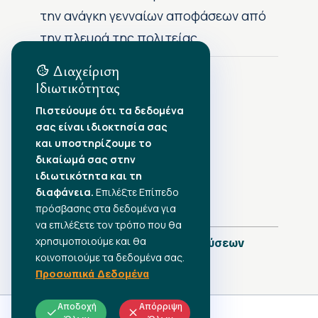
την ανάγκη γενναίων αποφάσεων από
την πλευρά της πολιτείας
Διαχείριση
Ιδιωτικότητας
Αρχείο Δημοσιεύσεων
Πιστεύουμε ότι τα δεδομένα
σας είναι ιδιοκτησία σας
Αύγουστος 2026
•
και υποστηρίζουμε το
Ιούλιος 2026
•
δικαίωμά σας στην
Ιούνιος 2026
•
ιδιωτικότητα και τη
Μάιος 2026
•
Απρίλιος 2026
•
διαφάνεια.
Επιλέξτε Επίπεδο
Μάρτιος 2026
•
πρόσβασης στα δεδομένα για
να επιλέξετε τον τρόπο που θα
χρησιμοποιούμε και θα
Πλήρες Ημερολόγιο Δημοσιεύσεων
κοινοποιούμε τα δεδομένα σας.
Προσωπικά Δεδομένα
Αποδοχή
Απόρριψη