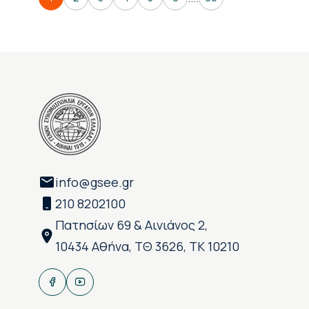
info@gsee.gr
210 8202100
Πατησίων 69 & Αινιάνος 2,
10434 Αθήνα, ΤΘ 3626, ΤΚ 10210