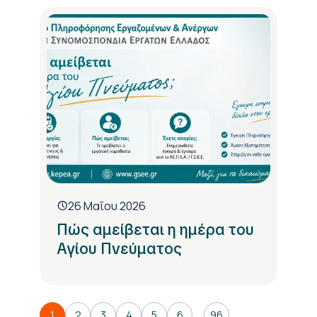
26 Μαΐου 2026
Πώς αμείβεται η ημέρα του
Αγίου Πνεύματος
....
1
2
3
4
5
6
96