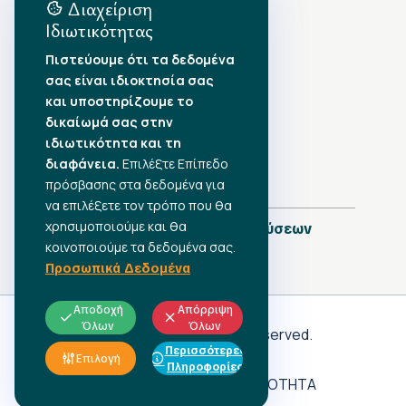
Διαχείριση
Ιδιωτικότητας
Αρχείο Δημοσιεύσεων
Πιστεύουμε ότι τα δεδομένα
σας είναι ιδιοκτησία σας
Αύγουστος 2026
•
και υποστηρίζουμε το
Ιούλιος 2026
•
δικαίωμά σας στην
Ιούνιος 2026
•
ιδιωτικότητα και τη
Μάιος 2026
•
Απρίλιος 2026
•
διαφάνεια.
Επιλέξτε Επίπεδο
Μάρτιος 2026
•
πρόσβασης στα δεδομένα για
να επιλέξετε τον τρόπο που θα
χρησιμοποιούμε και θα
Πλήρες Ημερολόγιο Δημοσιεύσεων
κοινοποιούμε τα δεδομένα σας.
Προσωπικά Δεδομένα
Αποδοχή
Απόρριψη
Όλων
Όλων
Γ.Σ.Ε.Ε
© 2026 All rights reserved.
Περισσότερες
ΠΡΟΣΩΠΙΚΑ ΔΕΔΟΜΕΝΑ
Επιλογή
Πληροφορίες
ΑΔΗΛΩΤΗ ΕΡΓΑΣΙΑ
ΠΡΟΣΒΑΣΙΜΟΤΗΤΑ