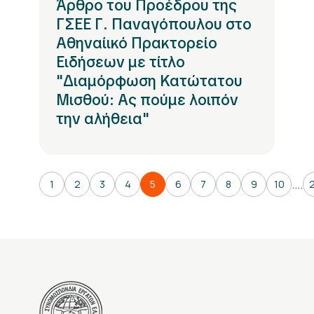
Άρθρο του Προέδρου της
ΓΣΕΕ Γ. Παναγόπουλου στο
Αθηναίικό Πρακτορείο
Ειδήσεων με τίτλο
"Διαμόρφωση Κατώτατου
Μισθού: Ας πούμε λοιπόν
την αλήθεια"
....
1
2
3
4
5
6
7
8
9
10