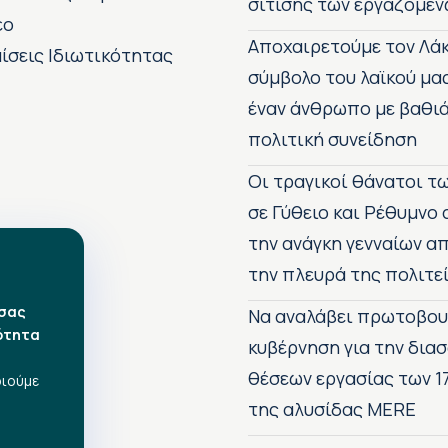
σίτισης των εργαζόμεν
εο
Αποχαιρετούμε τον Λάκ
ίσεις Ιδιωτικότητας
σύμβολο του λαϊκού μα
έναν άνθρωπο με βαθιά
πολιτική συνείδηση
Οι τραγικοί θάνατοι 
σε Γύθειο και Ρέθυμνο
την ανάγκη γενναίων 
την πλευρά της πολιτε
 σας
Να αναλάβει πρωτοβου
ότητα
κυβέρνηση για την δια
θέσεων εργασίας των 1
οιούμε
της αλυσίδας MERE