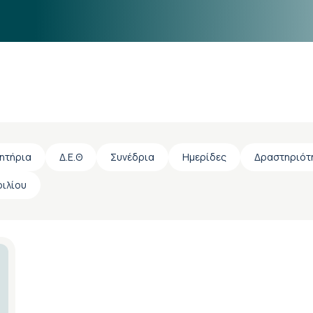
ητήρια
Δ.Ε.Θ
Συνέδρια
Ημερίδες
Δραστηριότ
ριλίου