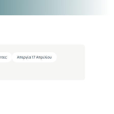
ητες
Απεργία 17 Απριλίου