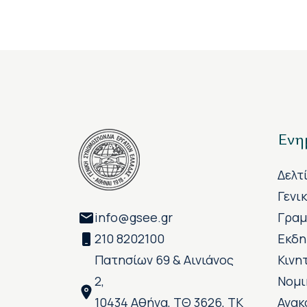
Ενη
Δελτ
Γενι
info@gsee.gr
Γραμ
210 8202100
Εκδη
Πατησίων 69 & Αινιάνος
Κινη
2,
Νομι
10434 Αθήνα, ΤΘ 3626, ΤΚ
Ανακ