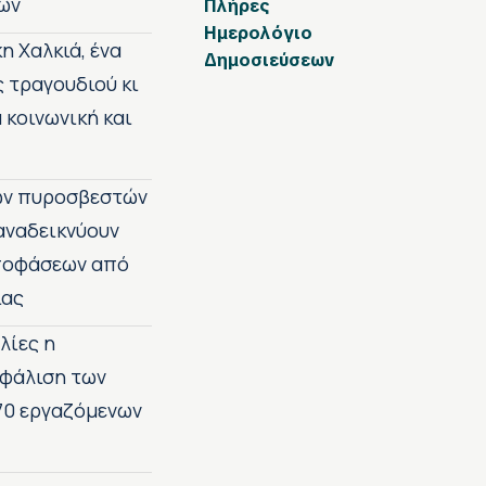
ων
Πλήρες
Ημερολόγιο
η Χαλκιά, ένα
Δημοσιεύσεων
ς τραγουδιού κι
 κοινωνική και
των πυροσβεστών
 αναδεικνύουν
αποφάσεων από
ίας
λίες η
σφάλιση των
70 εργαζόμενων