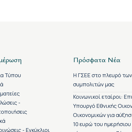
μέρωση
Πρόσφατα Νέα
ία Τύπου
H ΓΣΕΕ στο πλευρό τω
κά
συμπολιτών μας
ματείες
Κοινωνικοί εταίροι: Ε
λώσεις -
Υπουργό Εθνικής Οικο
τοποιήσεις
Οικονομικών για αύξησ
κά
10 ευρώ του ημερήσιου
οινώσεις - Εγκύκλιοι