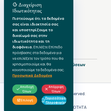
Διαχείριση
Ιδιωτικότητας
Αρχείο Δημοσιεύσεων
Πιστεύουμε ότι τα δεδομένα
σας είναι ιδιοκτησία σας
Αύγουστος 2026
•
και υποστηρίζουμε το
Ιούλιος 2026
•
δικαίωμά σας στην
Ιούνιος 2026
•
ιδιωτικότητα και τη
Μάιος 2026
•
Απρίλιος 2026
•
διαφάνεια.
Επιλέξτε Επίπεδο
Μάρτιος 2026
•
πρόσβασης στα δεδομένα για
να επιλέξετε τον τρόπο που θα
χρησιμοποιούμε και θα
Πλήρες Ημερολόγιο Δημοσιεύσεων
κοινοποιούμε τα δεδομένα σας.
Προσωπικά Δεδομένα
Αποδοχή
Απόρριψη
Όλων
Όλων
Γ.Σ.Ε.Ε
© 2026 All rights reserved.
Περισσότερες
ΠΡΟΣΩΠΙΚΑ ΔΕΔΟΜΕΝΑ
Επιλογή
Πληροφορίες
ΑΔΗΛΩΤΗ ΕΡΓΑΣΙΑ
ΠΡΟΣΒΑΣΙΜΟΤΗΤΑ