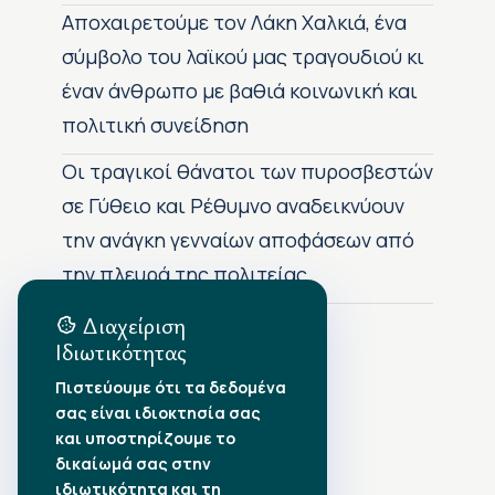
Αποχαιρετούμε τον Λάκη Χαλκιά, ένα
σύμβολο του λαϊκού μας τραγουδιού κι
έναν άνθρωπο με βαθιά κοινωνική και
πολιτική συνείδηση
Οι τραγικοί θάνατοι των πυροσβεστών
σε Γύθειο και Ρέθυμνο αναδεικνύουν
την ανάγκη γενναίων αποφάσεων από
την πλευρά της πολιτείας
Διαχείριση
Ιδιωτικότητας
Αρχείο Δημοσιεύσεων
Πιστεύουμε ότι τα δεδομένα
σας είναι ιδιοκτησία σας
Αύγουστος 2026
•
και υποστηρίζουμε το
Ιούλιος 2026
•
δικαίωμά σας στην
Ιούνιος 2026
•
ιδιωτικότητα και τη
Μάιος 2026
•