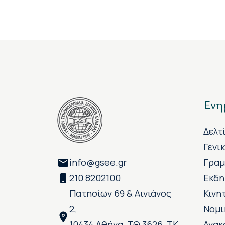
Ενη
Δελτ
Γενι
info@gsee.gr
Γραμ
210 8202100
Εκδη
Πατησίων 69 & Αινιάνος
Κινη
2,
Νομι
10434 Αθήνα, ΤΘ 3626, ΤΚ
Ανακ