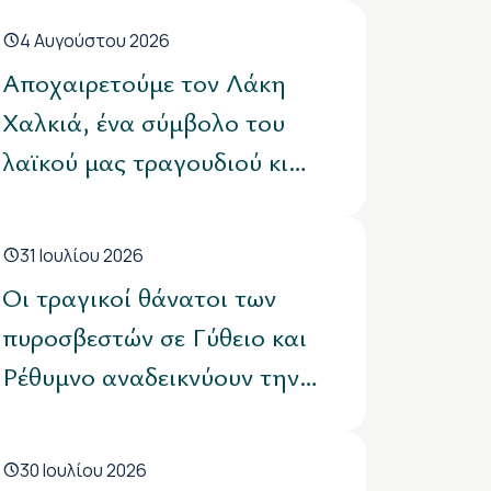
ευρώ του ημερήσιου ορίου
4 Αυγούστου 2026
παροχής σίτισης των
Αποχαιρετούμε τον Λάκη
εργαζόμενων
Χαλκιά, ένα σύμβολο του
λαϊκού μας τραγουδιού κι
έναν άνθρωπο με βαθιά
κοινωνική και πολιτική
31 Ιουλίου 2026
συνείδηση
Οι τραγικοί θάνατοι των
πυροσβεστών σε Γύθειο και
Ρέθυμνο αναδεικνύουν την
ανάγκη γενναίων αποφάσεων
από την πλευρά της
30 Ιουλίου 2026