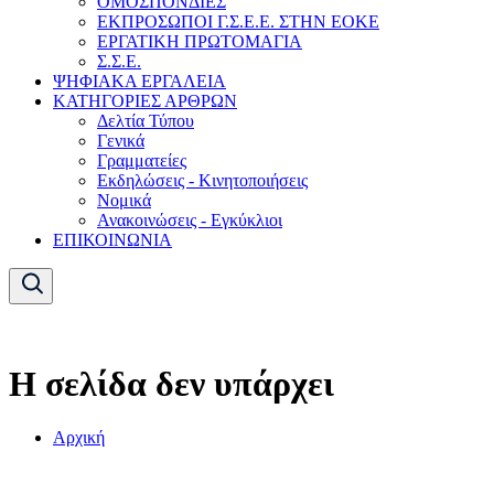
ΟΜΟΣΠΟΝΔΙΕΣ
ΕΚΠΡΟΣΩΠΟΙ Γ.Σ.Ε.Ε. ΣΤΗΝ ΕΟΚΕ
ΕΡΓΑΤΙΚΗ ΠΡΩΤΟΜΑΓΙΑ
Σ.Σ.Ε.
ΨΗΦΙΑΚΑ ΕΡΓΑΛΕΙΑ
ΚΑΤΗΓΟΡΙΕΣ ΑΡΘΡΩΝ
Δελτία Τύπου
Γενικά
Γραμματείες
Εκδηλώσεις - Κινητοποιήσεις
Νομικά
Ανακοινώσεις - Εγκύκλιοι
ΕΠΙΚΟΙΝΩΝΙΑ
Η σελίδα δεν υπάρχει
Αρχική