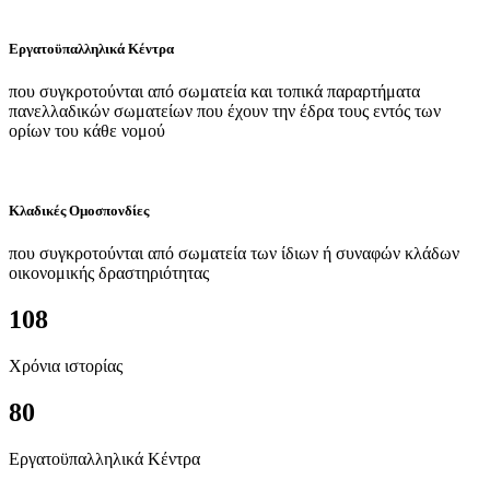
Εργατοϋπαλληλικά Κέντρα
που συγκροτούνται από σωματεία και τοπικά παραρτήματα
πανελλαδικών σωματείων που έχουν την έδρα τους εντός των
ορίων του κάθε νομού
Κλαδικές Ομοσπονδίες
που συγκροτούνται από σωματεία των ίδιων ή συναφών κλάδων
οικονομικής δραστηριότητας
108
Χρόνια ιστορίας
80
Εργατοϋπαλληλικά Κέντρα