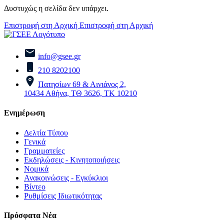
Δυστυχώς η σελίδα δεν υπάρχει.
Επιστροφή στη Αρχική
Επιστροφή στη Αρχική
info@gsee.gr
210 8202100
Πατησίων 69 & Αινιάνος 2,
10434 Αθήνα, ΤΘ 3626, ΤΚ 10210
Ενημέρωση
Δελτία Τύπου
Γενικά
Γραμματείες
Εκδηλώσεις - Κινητοποιήσεις
Νομικά
Ανακοινώσεις - Εγκύκλιοι
Βίντεο
Ρυθμίσεις Ιδιωτικότητας
Πρόσφατα Νέα