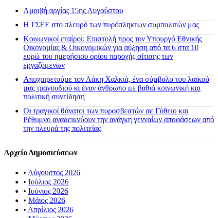
Αμοιβή αργίας 15ης Αυγούστου
H ΓΣΕΕ στο πλευρό των πυρόπληκτων συμπολιτών μας
Κοινωνικοί εταίροι: Επιστολή προς τον Υπουργό Εθνικής
Οικονομίας & Οικονομικών για αύξηση από τα 6 στα 10
ευρώ του ημερήσιου ορίου παροχής σίτισης των
εργαζόμενων
Αποχαιρετούμε τον Λάκη Χαλκιά, ένα σύμβολο του λαϊκού
μας τραγουδιού κι έναν άνθρωπο με βαθιά κοινωνική και
πολιτική συνείδηση
Οι τραγικοί θάνατοι των πυροσβεστών σε Γύθειο και
Ρέθυμνο αναδεικνύουν την ανάγκη γενναίων αποφάσεων από
την πλευρά της πολιτείας
Αρχείο Δημοσιεύσεων
•
Αύγουστος 2026
•
Ιούλιος 2026
•
Ιούνιος 2026
•
Μάιος 2026
•
Απρίλιος 2026