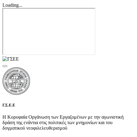
Loading...
Γ.Σ.Ε.Ε
Η Κορυφαία Οργάνωση των Εργαζομένων με την αγωνιστική
δράση της ενάντια στις πολιτικές των μνημονίων και του
δογματικού νεοφιλελευθερισμού