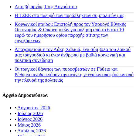
Αμοιβή αργίας 15ης Αυγούστου
H ΓΣΕΕ στο πλευρό των πυρόπληκτων συμπολιτών μας
Κοινωνικοί εταίροι: Επιστολή προς τον Υπουργό Εθνικής
Οικονομίας & Οικονομικών για αύξηση από τα 6 στα 10
ευρώ του ημερήσιου ορίου παροχής σίτισης των
εργαζόμενων
Αποχαιρετούμε τον Λάκη Χαλκιά, ένα σύμβολο του λαϊκού
μας τραγουδιού κι έναν άνθρωπο με βαθιά κοινωνική και
πολιτική συνείδηση
Οι τραγικοί θάνατοι των πυροσβεστών σε Γύθειο και
Ρέθυμνο αναδεικνύουν την ανάγκη γενναίων αποφάσεων από
την πλευρά της πολιτείας
Αρχείο Δημοσιεύσεων
•
Αύγουστος 2026
•
Ιούλιος 2026
•
Ιούνιος 2026
•
Μάιος 2026
•
Απρίλιος 2026