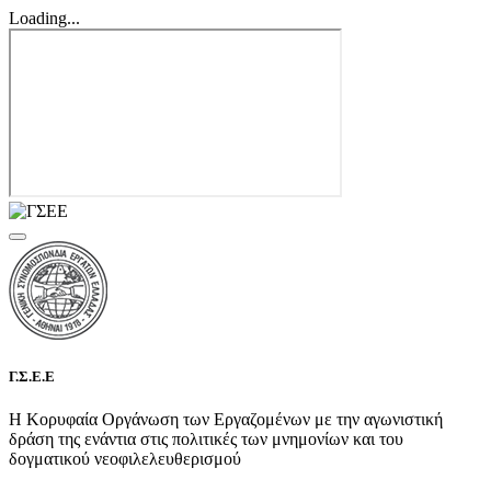
Loading...
Γ.Σ.Ε.Ε
Η Κορυφαία Οργάνωση των Εργαζομένων με την αγωνιστική
δράση της ενάντια στις πολιτικές των μνημονίων και του
δογματικού νεοφιλελευθερισμού