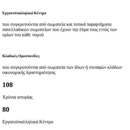
Εργατοϋπαλληλικά Κέντρα
που συγκροτούνται από σωματεία και τοπικά παραρτήματα
πανελλαδικών σωματείων που έχουν την έδρα τους εντός των
ορίων του κάθε νομού
Κλαδικές Ομοσπονδίες
που συγκροτούνται από σωματεία των ίδιων ή συναφών κλάδων
οικονομικής δραστηριότητας
108
Χρόνια ιστορίας
80
Εργατοϋπαλληλικά Κέντρα