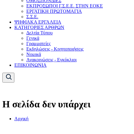
ΟΜΟΣΠΟΝΔΙΕΣ
ΕΚΠΡΟΣΩΠΟΙ Γ.Σ.Ε.Ε. ΣΤΗΝ ΕΟΚΕ
ΕΡΓΑΤΙΚΗ ΠΡΩΤΟΜΑΓΙΑ
Σ.Σ.Ε.
ΨΗΦΙΑΚΑ ΕΡΓΑΛΕΙΑ
ΚΑΤΗΓΟΡΙΕΣ ΑΡΘΡΩΝ
Δελτία Τύπου
Γενικά
Γραμματείες
Εκδηλώσεις - Κινητοποιήσεις
Νομικά
Ανακοινώσεις - Εγκύκλιοι
ΕΠΙΚΟΙΝΩΝΙΑ
Η σελίδα δεν υπάρχει
Αρχική