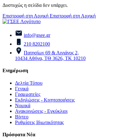
Δυστυχώς η σελίδα δεν υπάρχει.
Επιστροφή στη Αρχική
Επιστροφή στη Αρχική
info@gsee.gr
210 8202100
Πατησίων 69 & Αινιάνος 2,
10434 Αθήνα, ΤΘ 3626, ΤΚ 10210
Ενημέρωση
Δελτία Τύπου
Γενικά
Γραμματείες
Εκδηλώσεις - Κινητοποιήσεις
Νομικά
Ανακοινώσεις - Εγκύκλιοι
Βίντεο
Ρυθμίσεις Ιδιωτικότητας
Πρόσφατα Νέα