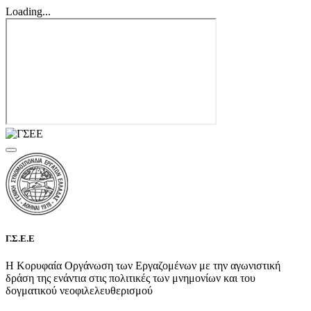
Loading...
Γ.Σ.Ε.Ε
Η Κορυφαία Οργάνωση των Εργαζομένων με την αγωνιστική
δράση της ενάντια στις πολιτικές των μνημονίων και του
δογματικού νεοφιλελευθερισμού