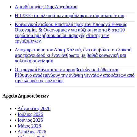
Αμοιβή αργίας 15ης Αυγούστου
H ΓΣΕΕ στο πλευρό των πυρόπληκτων συμπολιτών μας
Κοινωνικοί εταίροι: Επιστολή προς τον Υπουργό Εθνικής
Οικονομίας & Οικονομικών για αύξηση από τα 6 στα 10
ευρώ του ημερήσιου ορίου παροχής σίτισης των
εργαζόμενων
Αποχαιρετούμε τον Λάκη Χαλκιά, ένα σύμβολο του λαϊκού
μας τραγουδιού κι έναν άνθρωπο με βαθιά κοινωνική και
πολιτική συνείδηση
Οι τραγικοί θάνατοι των πυροσβεστών σε Γύθειο και
Ρέθυμνο αναδεικνύουν την ανάγκη γενναίων αποφάσεων από
την πλευρά της πολιτείας
Αρχείο Δημοσιεύσεων
•
Αύγουστος 2026
•
Ιούλιος 2026
•
Ιούνιος 2026
•
Μάιος 2026
•
Απρίλιος 2026