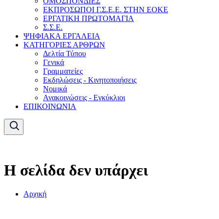
ΟΜΟΣΠΟΝΔΙΕΣ
ΕΚΠΡΟΣΩΠΟΙ Γ.Σ.Ε.Ε. ΣΤΗΝ ΕΟΚΕ
ΕΡΓΑΤΙΚΗ ΠΡΩΤΟΜΑΓΙΑ
Σ.Σ.Ε.
ΨΗΦΙΑΚΑ ΕΡΓΑΛΕΙΑ
ΚΑΤΗΓΟΡΙΕΣ ΑΡΘΡΩΝ
Δελτία Τύπου
Γενικά
Γραμματείες
Εκδηλώσεις - Κινητοποιήσεις
Νομικά
Ανακοινώσεις - Εγκύκλιοι
ΕΠΙΚΟΙΝΩΝΙΑ
Η σελίδα δεν υπάρχει
Αρχική