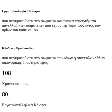
Εργατοϋπαλληλικά Κέντρα
που συγκροτούνται από σωματεία και τοπικά παραρτήματα
πανελλαδικών σωματείων που έχουν την έδρα τους εντός των
ορίων του κάθε νομού
Κλαδικές Ομοσπονδίες
που συγκροτούνται από σωματεία των ίδιων ή συναφών κλάδων
οικονομικής δραστηριότητας
108
Χρόνια ιστορίας
80
Εργατοϋπαλληλικά Κέντρα