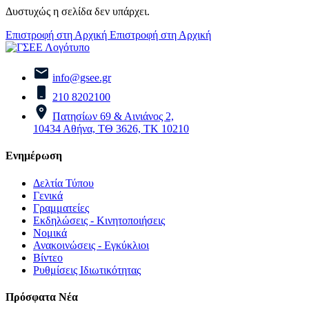
Δυστυχώς η σελίδα δεν υπάρχει.
Επιστροφή στη Αρχική
Επιστροφή στη Αρχική
info@gsee.gr
210 8202100
Πατησίων 69 & Αινιάνος 2,
10434 Αθήνα, ΤΘ 3626, ΤΚ 10210
Ενημέρωση
Δελτία Τύπου
Γενικά
Γραμματείες
Εκδηλώσεις - Κινητοποιήσεις
Νομικά
Ανακοινώσεις - Εγκύκλιοι
Βίντεο
Ρυθμίσεις Ιδιωτικότητας
Πρόσφατα Νέα