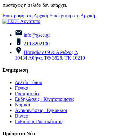
Δυστυχώς η σελίδα δεν υπάρχει.
Επιστροφή στη Αρχική
Επιστροφή στη Αρχική
info@gsee.gr
210 8202100
Πατησίων 69 & Αινιάνος 2,
10434 Αθήνα, ΤΘ 3626, ΤΚ 10210
Ενημέρωση
Δελτία Τύπου
Γενικά
Γραμματείες
Εκδηλώσεις - Κινητοποιήσεις
Νομικά
Ανακοινώσεις - Εγκύκλιοι
Βίντεο
Ρυθμίσεις Ιδιωτικότητας
Πρόσφατα Νέα