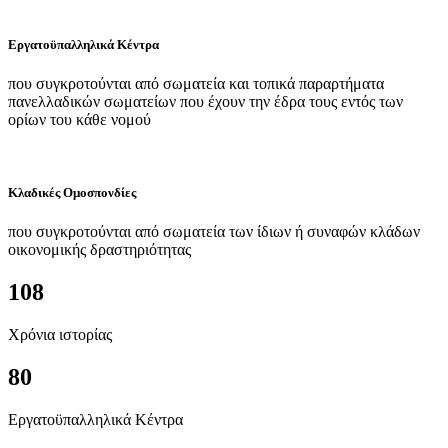
Εργατοϋπαλληλικά Κέντρα
που συγκροτούνται από σωματεία και τοπικά παραρτήματα
πανελλαδικών σωματείων που έχουν την έδρα τους εντός των
ορίων του κάθε νομού
Κλαδικές Ομοσπονδίες
που συγκροτούνται από σωματεία των ίδιων ή συναφών κλάδων
οικονομικής δραστηριότητας
108
Χρόνια ιστορίας
80
Εργατοϋπαλληλικά Κέντρα