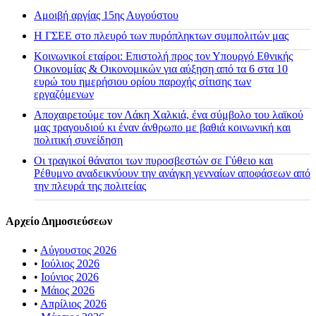
Αμοιβή αργίας 15ης Αυγούστου
H ΓΣΕΕ στο πλευρό των πυρόπληκτων συμπολιτών μας
Κοινωνικοί εταίροι: Επιστολή προς τον Υπουργό Εθνικής
Οικονομίας & Οικονομικών για αύξηση από τα 6 στα 10
ευρώ του ημερήσιου ορίου παροχής σίτισης των
εργαζόμενων
Αποχαιρετούμε τον Λάκη Χαλκιά, ένα σύμβολο του λαϊκού
μας τραγουδιού κι έναν άνθρωπο με βαθιά κοινωνική και
πολιτική συνείδηση
Οι τραγικοί θάνατοι των πυροσβεστών σε Γύθειο και
Ρέθυμνο αναδεικνύουν την ανάγκη γενναίων αποφάσεων από
την πλευρά της πολιτείας
Αρχείο Δημοσιεύσεων
•
Αύγουστος 2026
•
Ιούλιος 2026
•
Ιούνιος 2026
•
Μάιος 2026
•
Απρίλιος 2026