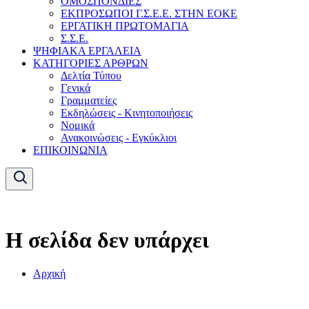
ΟΜΟΣΠΟΝΔΙΕΣ
ΕΚΠΡΟΣΩΠΟΙ Γ.Σ.Ε.Ε. ΣΤΗΝ ΕΟΚΕ
ΕΡΓΑΤΙΚΗ ΠΡΩΤΟΜΑΓΙΑ
Σ.Σ.Ε.
ΨΗΦΙΑΚΑ ΕΡΓΑΛΕΙΑ
ΚΑΤΗΓΟΡΙΕΣ ΑΡΘΡΩΝ
Δελτία Τύπου
Γενικά
Γραμματείες
Εκδηλώσεις - Κινητοποιήσεις
Νομικά
Ανακοινώσεις - Εγκύκλιοι
ΕΠΙΚΟΙΝΩΝΙΑ
Η σελίδα δεν υπάρχει
Αρχική