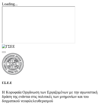
Loading...
Γ.Σ.Ε.Ε
Η Κορυφαία Οργάνωση των Εργαζομένων με την αγωνιστική
δράση της ενάντια στις πολιτικές των μνημονίων και του
δογματικού νεοφιλελευθερισμού