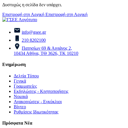
Δυστυχώς η σελίδα δεν υπάρχει.
Επιστροφή στη Αρχική
Επιστροφή στη Αρχική
info@gsee.gr
210 8202100
Πατησίων 69 & Αινιάνος 2,
10434 Αθήνα, ΤΘ 3626, ΤΚ 10210
Ενημέρωση
Δελτία Τύπου
Γενικά
Γραμματείες
Εκδηλώσεις - Κινητοποιήσεις
Νομικά
Ανακοινώσεις - Εγκύκλιοι
Βίντεο
Ρυθμίσεις Ιδιωτικότητας
Πρόσφατα Νέα