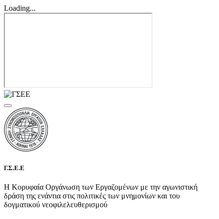
Loading...
Γ.Σ.Ε.Ε
Η Κορυφαία Οργάνωση των Εργαζομένων με την αγωνιστική
δράση της ενάντια στις πολιτικές των μνημονίων και του
δογματικού νεοφιλελευθερισμού