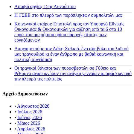
Αμοιβή αργίας 15ης Αυγούστου
H ΓΣΕΕ στο πλευρό των πυρόπληκτων συμπολιτών μας
Κοινωνικοί εταίροι: Επιστολή προς τον Υπουργό Εθνικής
Οικονομίας & Οικονομικών για αύξηση από τα 6 στα 10
ευρώ του ημερήσιου ορίου παροχής σίτισης των
εργαζόμενων
Αποχαιρετούμε τον Λάκη Χαλκιά, ένα σύμβολο του λαϊκού
μας τραγουδιού κι έναν άνθρωπο με βαθιά κοινωνική και
πολιτική συνείδηση
Οι τραγικοί θάνατοι των πυροσβεστών σε Γύθειο και
Ρέθυμνο αναδεικνύουν την ανάγκη γενναίων αποφάσεων από
την πλευρά της πολιτείας
Αρχείο Δημοσιεύσεων
•
Αύγουστος 2026
•
Ιούλιος 2026
•
Ιούνιος 2026
•
Μάιος 2026
•
Απρίλιος 2026