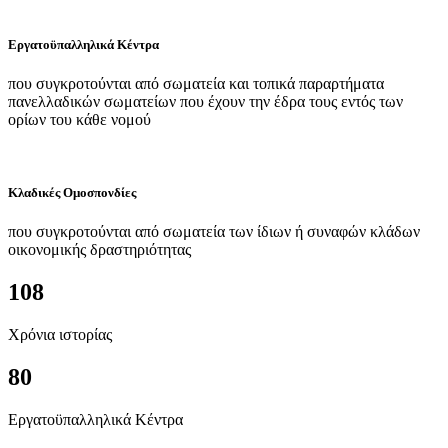
Εργατοϋπαλληλικά Κέντρα
που συγκροτούνται από σωματεία και τοπικά παραρτήματα
πανελλαδικών σωματείων που έχουν την έδρα τους εντός των
ορίων του κάθε νομού
Κλαδικές Ομοσπονδίες
που συγκροτούνται από σωματεία των ίδιων ή συναφών κλάδων
οικονομικής δραστηριότητας
108
Χρόνια ιστορίας
80
Εργατοϋπαλληλικά Κέντρα