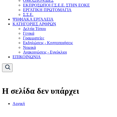
ΟΜΟΣΠΟΝΔΙΕΣ
ΕΚΠΡΟΣΩΠΟΙ Γ.Σ.Ε.Ε. ΣΤΗΝ ΕΟΚΕ
ΕΡΓΑΤΙΚΗ ΠΡΩΤΟΜΑΓΙΑ
Σ.Σ.Ε.
ΨΗΦΙΑΚΑ ΕΡΓΑΛΕΙΑ
ΚΑΤΗΓΟΡΙΕΣ ΑΡΘΡΩΝ
Δελτία Τύπου
Γενικά
Γραμματείες
Εκδηλώσεις - Κινητοποιήσεις
Νομικά
Ανακοινώσεις - Εγκύκλιοι
ΕΠΙΚΟΙΝΩΝΙΑ
Η σελίδα δεν υπάρχει
Αρχική