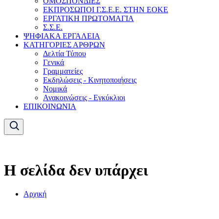
ΟΜΟΣΠΟΝΔΙΕΣ
ΕΚΠΡΟΣΩΠΟΙ Γ.Σ.Ε.Ε. ΣΤΗΝ ΕΟΚΕ
ΕΡΓΑΤΙΚΗ ΠΡΩΤΟΜΑΓΙΑ
Σ.Σ.Ε.
ΨΗΦΙΑΚΑ ΕΡΓΑΛΕΙΑ
ΚΑΤΗΓΟΡΙΕΣ ΑΡΘΡΩΝ
Δελτία Τύπου
Γενικά
Γραμματείες
Εκδηλώσεις - Κινητοποιήσεις
Νομικά
Ανακοινώσεις - Εγκύκλιοι
ΕΠΙΚΟΙΝΩΝΙΑ
Η σελίδα δεν υπάρχει
Αρχική