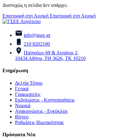
Δυστυχώς η σελίδα δεν υπάρχει.
Επιστροφή στη Αρχική
Επιστροφή στη Αρχική
info@gsee.gr
210 8202100
Πατησίων 69 & Αινιάνος 2,
10434 Αθήνα, ΤΘ 3626, ΤΚ 10210
Ενημέρωση
Δελτία Τύπου
Γενικά
Γραμματείες
Εκδηλώσεις - Κινητοποιήσεις
Νομικά
Ανακοινώσεις - Εγκύκλιοι
Βίντεο
Ρυθμίσεις Ιδιωτικότητας
Πρόσφατα Νέα