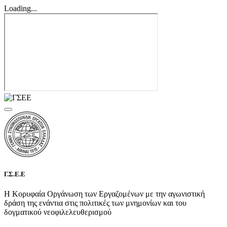
Loading...
Γ.Σ.Ε.Ε
Η Κορυφαία Οργάνωση των Εργαζομένων με την αγωνιστική
δράση της ενάντια στις πολιτικές των μνημονίων και του
δογματικού νεοφιλελευθερισμού