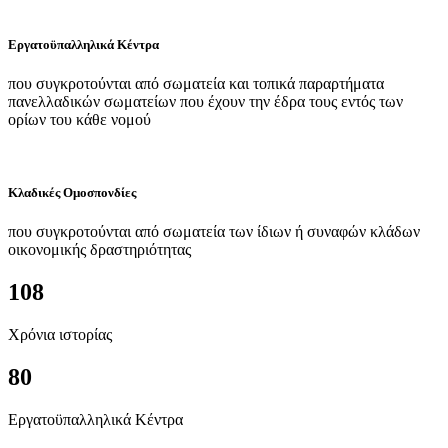
Εργατοϋπαλληλικά Κέντρα
που συγκροτούνται από σωματεία και τοπικά παραρτήματα
πανελλαδικών σωματείων που έχουν την έδρα τους εντός των
ορίων του κάθε νομού
Κλαδικές Ομοσπονδίες
που συγκροτούνται από σωματεία των ίδιων ή συναφών κλάδων
οικονομικής δραστηριότητας
108
Χρόνια ιστορίας
80
Εργατοϋπαλληλικά Κέντρα