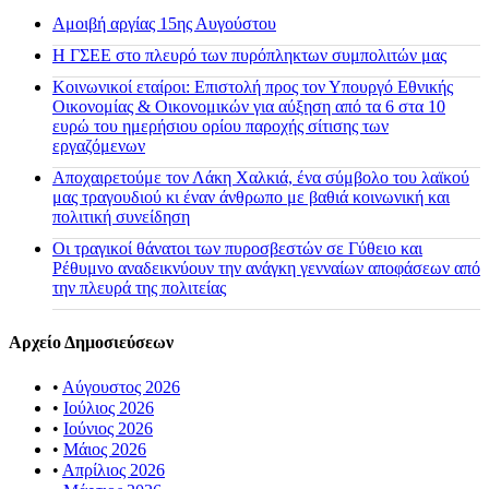
Αμοιβή αργίας 15ης Αυγούστου
H ΓΣΕΕ στο πλευρό των πυρόπληκτων συμπολιτών μας
Κοινωνικοί εταίροι: Επιστολή προς τον Υπουργό Εθνικής
Οικονομίας & Οικονομικών για αύξηση από τα 6 στα 10
ευρώ του ημερήσιου ορίου παροχής σίτισης των
εργαζόμενων
Αποχαιρετούμε τον Λάκη Χαλκιά, ένα σύμβολο του λαϊκού
μας τραγουδιού κι έναν άνθρωπο με βαθιά κοινωνική και
πολιτική συνείδηση
Οι τραγικοί θάνατοι των πυροσβεστών σε Γύθειο και
Ρέθυμνο αναδεικνύουν την ανάγκη γενναίων αποφάσεων από
την πλευρά της πολιτείας
Αρχείο Δημοσιεύσεων
•
Αύγουστος 2026
•
Ιούλιος 2026
•
Ιούνιος 2026
•
Μάιος 2026
•
Απρίλιος 2026