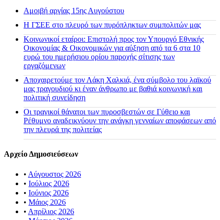
Αμοιβή αργίας 15ης Αυγούστου
H ΓΣΕΕ στο πλευρό των πυρόπληκτων συμπολιτών μας
Κοινωνικοί εταίροι: Επιστολή προς τον Υπουργό Εθνικής
Οικονομίας & Οικονομικών για αύξηση από τα 6 στα 10
ευρώ του ημερήσιου ορίου παροχής σίτισης των
εργαζόμενων
Αποχαιρετούμε τον Λάκη Χαλκιά, ένα σύμβολο του λαϊκού
μας τραγουδιού κι έναν άνθρωπο με βαθιά κοινωνική και
πολιτική συνείδηση
Οι τραγικοί θάνατοι των πυροσβεστών σε Γύθειο και
Ρέθυμνο αναδεικνύουν την ανάγκη γενναίων αποφάσεων από
την πλευρά της πολιτείας
Αρχείο Δημοσιεύσεων
•
Αύγουστος 2026
•
Ιούλιος 2026
•
Ιούνιος 2026
•
Μάιος 2026
•
Απρίλιος 2026