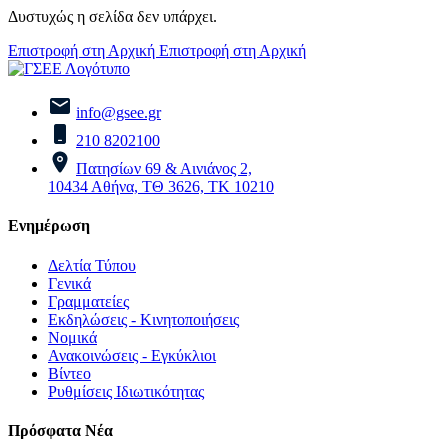
Δυστυχώς η σελίδα δεν υπάρχει.
Επιστροφή στη Αρχική
Επιστροφή στη Αρχική
info@gsee.gr
210 8202100
Πατησίων 69 & Αινιάνος 2,
10434 Αθήνα, ΤΘ 3626, ΤΚ 10210
Ενημέρωση
Δελτία Τύπου
Γενικά
Γραμματείες
Εκδηλώσεις - Κινητοποιήσεις
Νομικά
Ανακοινώσεις - Εγκύκλιοι
Βίντεο
Ρυθμίσεις Ιδιωτικότητας
Πρόσφατα Νέα