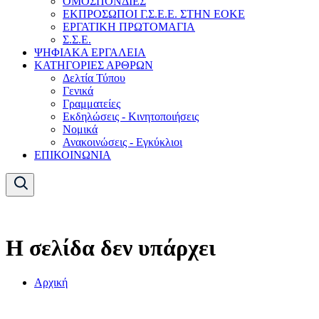
ΟΜΟΣΠΟΝΔΙΕΣ
ΕΚΠΡΟΣΩΠΟΙ Γ.Σ.Ε.Ε. ΣΤΗΝ ΕΟΚΕ
ΕΡΓΑΤΙΚΗ ΠΡΩΤΟΜΑΓΙΑ
Σ.Σ.Ε.
ΨΗΦΙΑΚΑ ΕΡΓΑΛΕΙΑ
ΚΑΤΗΓΟΡΙΕΣ ΑΡΘΡΩΝ
Δελτία Τύπου
Γενικά
Γραμματείες
Εκδηλώσεις - Κινητοποιήσεις
Νομικά
Ανακοινώσεις - Εγκύκλιοι
ΕΠΙΚΟΙΝΩΝΙΑ
Η σελίδα δεν υπάρχει
Αρχική