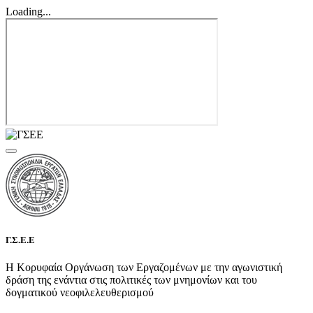
Loading...
Γ.Σ.Ε.Ε
Η Κορυφαία Οργάνωση των Εργαζομένων με την αγωνιστική
δράση της ενάντια στις πολιτικές των μνημονίων και του
δογματικού νεοφιλελευθερισμού