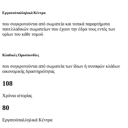
Εργατοϋπαλληλικά Κέντρα
που συγκροτούνται από σωματεία και τοπικά παραρτήματα
πανελλαδικών σωματείων που έχουν την έδρα τους εντός των
ορίων του κάθε νομού
Κλαδικές Ομοσπονδίες
που συγκροτούνται από σωματεία των ίδιων ή συναφών κλάδων
οικονομικής δραστηριότητας
108
Χρόνια ιστορίας
80
Εργατοϋπαλληλικά Κέντρα