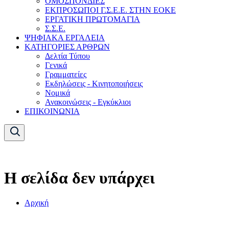
ΟΜΟΣΠΟΝΔΙΕΣ
ΕΚΠΡΟΣΩΠΟΙ Γ.Σ.Ε.Ε. ΣΤΗΝ ΕΟΚΕ
ΕΡΓΑΤΙΚΗ ΠΡΩΤΟΜΑΓΙΑ
Σ.Σ.Ε.
ΨΗΦΙΑΚΑ ΕΡΓΑΛΕΙΑ
ΚΑΤΗΓΟΡΙΕΣ ΑΡΘΡΩΝ
Δελτία Τύπου
Γενικά
Γραμματείες
Εκδηλώσεις - Κινητοποιήσεις
Νομικά
Ανακοινώσεις - Εγκύκλιοι
ΕΠΙΚΟΙΝΩΝΙΑ
Η σελίδα δεν υπάρχει
Αρχική