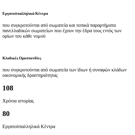
Εργατοϋπαλληλικά Κέντρα
που συγκροτούνται από σωματεία και τοπικά παραρτήματα
πανελλαδικών σωματείων που έχουν την έδρα τους εντός των
ορίων του κάθε νομού
Κλαδικές Ομοσπονδίες
που συγκροτούνται από σωματεία των ίδιων ή συναφών κλάδων
οικονομικής δραστηριότητας
108
Χρόνια ιστορίας
80
Εργατοϋπαλληλικά Κέντρα