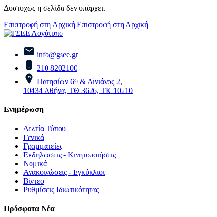
Δυστυχώς η σελίδα δεν υπάρχει.
Επιστροφή στη Αρχική
Επιστροφή στη Αρχική
info@gsee.gr
210 8202100
Πατησίων 69 & Αινιάνος 2,
10434 Αθήνα, ΤΘ 3626, ΤΚ 10210
Ενημέρωση
Δελτία Τύπου
Γενικά
Γραμματείες
Εκδηλώσεις - Κινητοποιήσεις
Νομικά
Ανακοινώσεις - Εγκύκλιοι
Βίντεο
Ρυθμίσεις Ιδιωτικότητας
Πρόσφατα Νέα