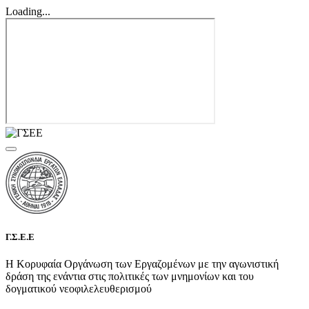
Loading...
Γ.Σ.Ε.Ε
Η Κορυφαία Οργάνωση των Εργαζομένων με την αγωνιστική
δράση της ενάντια στις πολιτικές των μνημονίων και του
δογματικού νεοφιλελευθερισμού