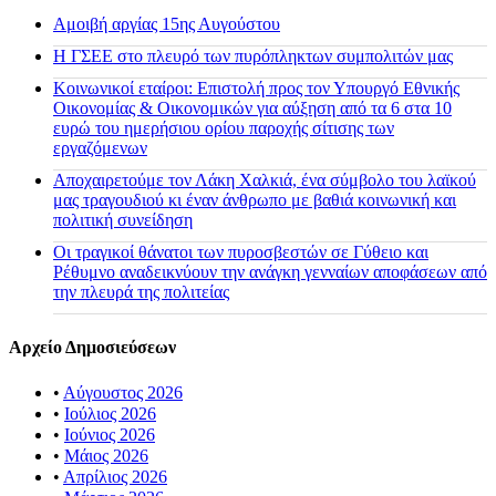
Αμοιβή αργίας 15ης Αυγούστου
H ΓΣΕΕ στο πλευρό των πυρόπληκτων συμπολιτών μας
Κοινωνικοί εταίροι: Επιστολή προς τον Υπουργό Εθνικής
Οικονομίας & Οικονομικών για αύξηση από τα 6 στα 10
ευρώ του ημερήσιου ορίου παροχής σίτισης των
εργαζόμενων
Αποχαιρετούμε τον Λάκη Χαλκιά, ένα σύμβολο του λαϊκού
μας τραγουδιού κι έναν άνθρωπο με βαθιά κοινωνική και
πολιτική συνείδηση
Οι τραγικοί θάνατοι των πυροσβεστών σε Γύθειο και
Ρέθυμνο αναδεικνύουν την ανάγκη γενναίων αποφάσεων από
την πλευρά της πολιτείας
Αρχείο Δημοσιεύσεων
•
Αύγουστος 2026
•
Ιούλιος 2026
•
Ιούνιος 2026
•
Μάιος 2026
•
Απρίλιος 2026