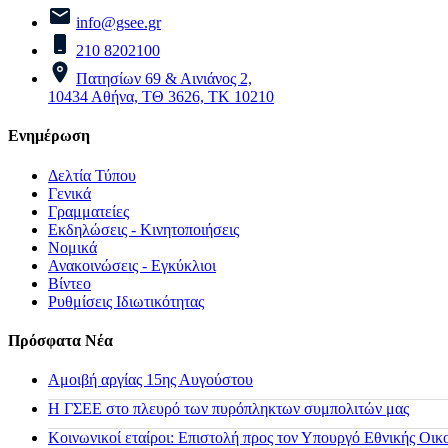
info@gsee.gr
210 8202100
Πατησίων 69 & Αινιάνος 2,
10434 Αθήνα, ΤΘ 3626, ΤΚ 10210
Ενημέρωση
Δελτία Τύπου
Γενικά
Γραμματείες
Εκδηλώσεις - Κινητοποιήσεις
Νομικά
Ανακοινώσεις - Εγκύκλιοι
Βίντεο
Ρυθμίσεις Ιδιωτικότητας
Πρόσφατα Νέα
Αμοιβή αργίας 15ης Αυγούστου
H ΓΣΕΕ στο πλευρό των πυρόπληκτων συμπολιτών μας
Κοινωνικοί εταίροι: Επιστολή προς τον Υπουργό Εθνικής Οικ