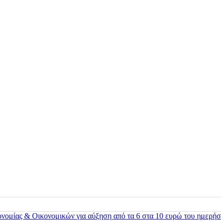
ονομίας & Οικονομικών για αύξηση από τα 6 στα 10 ευρώ του ημερήσ