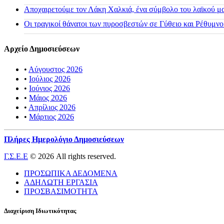
Αποχαιρετούμε τον Λάκη Χαλκιά, ένα σύμβολο του λαϊκού μας
Οι τραγικοί θάνατοι των πυροσβεστών σε Γύθειο και Ρέθυμνο
Αρχείο Δημοσιεύσεων
•
Αύγουστος 2026
•
Ιούλιος 2026
•
Ιούνιος 2026
•
Μάιος 2026
•
Απρίλιος 2026
•
Μάρτιος 2026
Πλήρες Ημερολόγιο Δημοσιεύσεων
Γ.Σ.Ε.Ε
© 2026 All rights reserved.
ΠΡΟΣΩΠΙΚΑ ΔΕΔΟΜΕΝΑ
ΑΔΗΛΩΤΗ ΕΡΓΑΣΙΑ
ΠΡΟΣΒΑΣΙΜΟΤΗΤΑ
Διαχείριση Ιδιωτικότητας