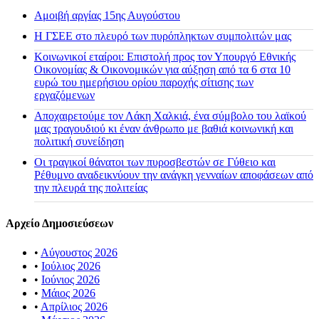
Αμοιβή αργίας 15ης Αυγούστου
H ΓΣΕΕ στο πλευρό των πυρόπληκτων συμπολιτών μας
Κοινωνικοί εταίροι: Επιστολή προς τον Υπουργό Εθνικής
Οικονομίας & Οικονομικών για αύξηση από τα 6 στα 10
ευρώ του ημερήσιου ορίου παροχής σίτισης των
εργαζόμενων
Αποχαιρετούμε τον Λάκη Χαλκιά, ένα σύμβολο του λαϊκού
μας τραγουδιού κι έναν άνθρωπο με βαθιά κοινωνική και
πολιτική συνείδηση
Οι τραγικοί θάνατοι των πυροσβεστών σε Γύθειο και
Ρέθυμνο αναδεικνύουν την ανάγκη γενναίων αποφάσεων από
την πλευρά της πολιτείας
Αρχείο Δημοσιεύσεων
•
Αύγουστος 2026
•
Ιούλιος 2026
•
Ιούνιος 2026
•
Μάιος 2026
•
Απρίλιος 2026