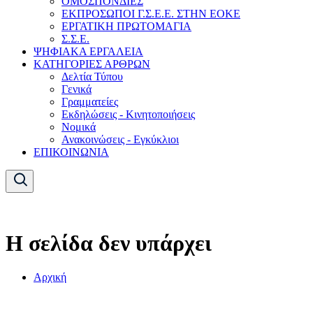
ΟΜΟΣΠΟΝΔΙΕΣ
ΕΚΠΡΟΣΩΠΟΙ Γ.Σ.Ε.Ε. ΣΤΗΝ ΕΟΚΕ
ΕΡΓΑΤΙΚΗ ΠΡΩΤΟΜΑΓΙΑ
Σ.Σ.Ε.
ΨΗΦΙΑΚΑ ΕΡΓΑΛΕΙΑ
ΚΑΤΗΓΟΡΙΕΣ ΑΡΘΡΩΝ
Δελτία Τύπου
Γενικά
Γραμματείες
Εκδηλώσεις - Κινητοποιήσεις
Νομικά
Ανακοινώσεις - Εγκύκλιοι
ΕΠΙΚΟΙΝΩΝΙΑ
Η σελίδα δεν υπάρχει
Αρχική