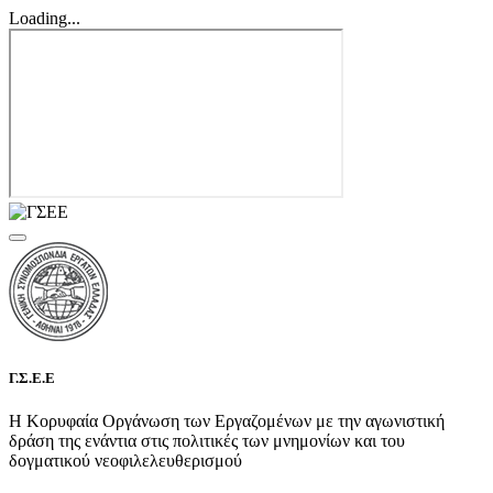
Loading...
Γ.Σ.Ε.Ε
Η Κορυφαία Οργάνωση των Εργαζομένων με την αγωνιστική
δράση της ενάντια στις πολιτικές των μνημονίων και του
δογματικού νεοφιλελευθερισμού