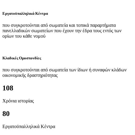
Εργατοϋπαλληλικά Κέντρα
που συγκροτούνται από σωματεία και τοπικά παραρτήματα
πανελλαδικών σωματείων που έχουν την έδρα τους εντός των
ορίων του κάθε νομού
Κλαδικές Ομοσπονδίες
που συγκροτούνται από σωματεία των ίδιων ή συναφών κλάδων
οικονομικής δραστηριότητας
108
Χρόνια ιστορίας
80
Εργατοϋπαλληλικά Κέντρα