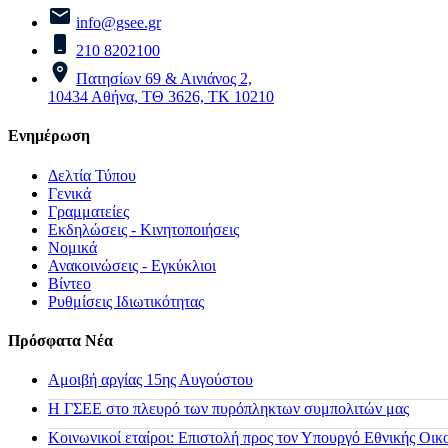
info@gsee.gr
210 8202100
Πατησίων 69 & Αινιάνος 2,
10434 Αθήνα, ΤΘ 3626, ΤΚ 10210
Ενημέρωση
Δελτία Τύπου
Γενικά
Γραμματείες
Εκδηλώσεις - Κινητοποιήσεις
Νομικά
Ανακοινώσεις - Εγκύκλιοι
Βίντεο
Ρυθμίσεις Ιδιωτικότητας
Πρόσφατα Νέα
Αμοιβή αργίας 15ης Αυγούστου
H ΓΣΕΕ στο πλευρό των πυρόπληκτων συμπολιτών μας
Κοινωνικοί εταίροι: Επιστολή προς τον Υπουργό Εθνικής Οικ