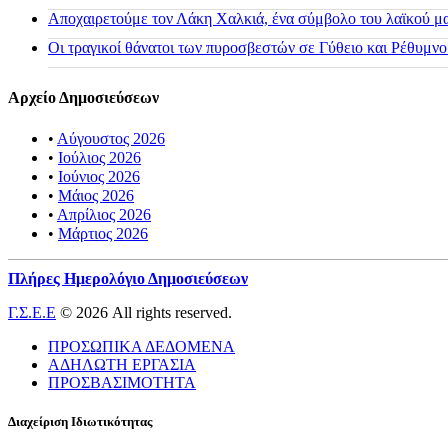
Αποχαιρετούμε τον Λάκη Χαλκιά, ένα σύμβολο του λαϊκού μας
Οι τραγικοί θάνατοι των πυροσβεστών σε Γύθειο και Ρέθυμνο
Αρχείο Δημοσιεύσεων
•
Αύγουστος 2026
•
Ιούλιος 2026
•
Ιούνιος 2026
•
Μάιος 2026
•
Απρίλιος 2026
•
Μάρτιος 2026
Πλήρες Ημερολόγιο Δημοσιεύσεων
Γ.Σ.Ε.Ε
© 2026 All rights reserved.
ΠΡΟΣΩΠΙΚΑ ΔΕΔΟΜΕΝΑ
ΑΔΗΛΩΤΗ ΕΡΓΑΣΙΑ
ΠΡΟΣΒΑΣΙΜΟΤΗΤΑ
Διαχείριση Ιδιωτικότητας