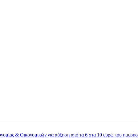
ονομίας & Οικονομικών για αύξηση από τα 6 στα 10 ευρώ του ημερήσ