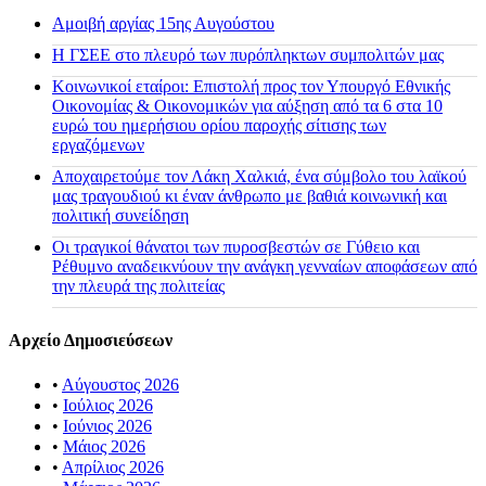
Αμοιβή αργίας 15ης Αυγούστου
H ΓΣΕΕ στο πλευρό των πυρόπληκτων συμπολιτών μας
Κοινωνικοί εταίροι: Επιστολή προς τον Υπουργό Εθνικής
Οικονομίας & Οικονομικών για αύξηση από τα 6 στα 10
ευρώ του ημερήσιου ορίου παροχής σίτισης των
εργαζόμενων
Αποχαιρετούμε τον Λάκη Χαλκιά, ένα σύμβολο του λαϊκού
μας τραγουδιού κι έναν άνθρωπο με βαθιά κοινωνική και
πολιτική συνείδηση
Οι τραγικοί θάνατοι των πυροσβεστών σε Γύθειο και
Ρέθυμνο αναδεικνύουν την ανάγκη γενναίων αποφάσεων από
την πλευρά της πολιτείας
Αρχείο Δημοσιεύσεων
•
Αύγουστος 2026
•
Ιούλιος 2026
•
Ιούνιος 2026
•
Μάιος 2026
•
Απρίλιος 2026