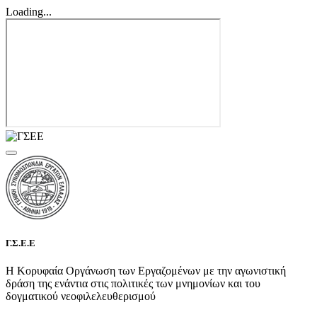
Loading...
Γ.Σ.Ε.Ε
Η Κορυφαία Οργάνωση των Εργαζομένων με την αγωνιστική
δράση της ενάντια στις πολιτικές των μνημονίων και του
δογματικού νεοφιλελευθερισμού