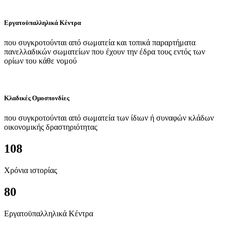
Εργατοϋπαλληλικά Κέντρα
που συγκροτούνται από σωματεία και τοπικά παραρτήματα
πανελλαδικών σωματείων που έχουν την έδρα τους εντός των
ορίων του κάθε νομού
Κλαδικές Ομοσπονδίες
που συγκροτούνται από σωματεία των ίδιων ή συναφών κλάδων
οικονομικής δραστηριότητας
108
Χρόνια ιστορίας
80
Εργατοϋπαλληλικά Κέντρα