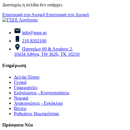
Δυστυχώς η σελίδα δεν υπάρχει.
Επιστροφή στη Αρχική
Επιστροφή στη Αρχική
info@gsee.gr
210 8202100
Πατησίων 69 & Αινιάνος 2,
10434 Αθήνα, ΤΘ 3626, ΤΚ 10210
Ενημέρωση
Δελτία Τύπου
Γενικά
Γραμματείες
Εκδηλώσεις - Κινητοποιήσεις
Νομικά
Ανακοινώσεις - Εγκύκλιοι
Βίντεο
Ρυθμίσεις Ιδιωτικότητας
Πρόσφατα Νέα