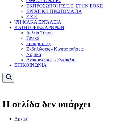
ΟΜΟΣΠΟΝΔΙΕΣ
ΕΚΠΡΟΣΩΠΟΙ Γ.Σ.Ε.Ε. ΣΤΗΝ ΕΟΚΕ
ΕΡΓΑΤΙΚΗ ΠΡΩΤΟΜΑΓΙΑ
Σ.Σ.Ε.
ΨΗΦΙΑΚΑ ΕΡΓΑΛΕΙΑ
ΚΑΤΗΓΟΡΙΕΣ ΑΡΘΡΩΝ
Δελτία Τύπου
Γενικά
Γραμματείες
Εκδηλώσεις - Κινητοποιήσεις
Νομικά
Ανακοινώσεις - Εγκύκλιοι
ΕΠΙΚΟΙΝΩΝΙΑ
Η σελίδα δεν υπάρχει
Αρχική