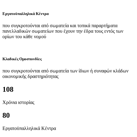
Εργατοϋπαλληλικά Κέντρα
που συγκροτούνται από σωματεία και τοπικά παραρτήματα
πανελλαδικών σωματείων που έχουν την έδρα τους εντός των
ορίων του κάθε νομού
Κλαδικές Ομοσπονδίες
που συγκροτούνται από σωματεία των ίδιων ή συναφών κλάδων
οικονομικής δραστηριότητας
108
Χρόνια ιστορίας
80
Εργατοϋπαλληλικά Κέντρα