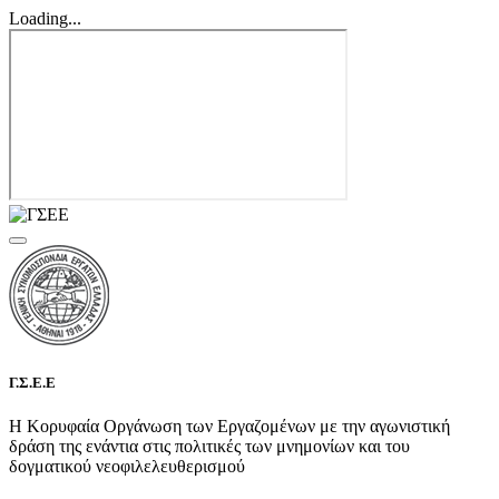
Loading...
Γ.Σ.Ε.Ε
Η Κορυφαία Οργάνωση των Εργαζομένων με την αγωνιστική
δράση της ενάντια στις πολιτικές των μνημονίων και του
δογματικού νεοφιλελευθερισμού