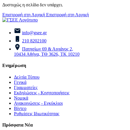
Δυστυχώς η σελίδα δεν υπάρχει.
Επιστροφή στη Αρχική
Επιστροφή στη Αρχική
info@gsee.gr
210 8202100
Πατησίων 69 & Αινιάνος 2,
10434 Αθήνα, ΤΘ 3626, ΤΚ 10210
Ενημέρωση
Δελτία Τύπου
Γενικά
Γραμματείες
Εκδηλώσεις - Κινητοποιήσεις
Νομικά
Ανακοινώσεις - Εγκύκλιοι
Βίντεο
Ρυθμίσεις Ιδιωτικότητας
Πρόσφατα Νέα