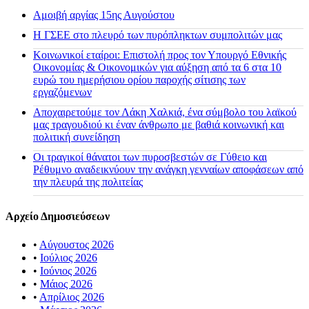
Αμοιβή αργίας 15ης Αυγούστου
H ΓΣΕΕ στο πλευρό των πυρόπληκτων συμπολιτών μας
Κοινωνικοί εταίροι: Επιστολή προς τον Υπουργό Εθνικής
Οικονομίας & Οικονομικών για αύξηση από τα 6 στα 10
ευρώ του ημερήσιου ορίου παροχής σίτισης των
εργαζόμενων
Αποχαιρετούμε τον Λάκη Χαλκιά, ένα σύμβολο του λαϊκού
μας τραγουδιού κι έναν άνθρωπο με βαθιά κοινωνική και
πολιτική συνείδηση
Οι τραγικοί θάνατοι των πυροσβεστών σε Γύθειο και
Ρέθυμνο αναδεικνύουν την ανάγκη γενναίων αποφάσεων από
την πλευρά της πολιτείας
Αρχείο Δημοσιεύσεων
•
Αύγουστος 2026
•
Ιούλιος 2026
•
Ιούνιος 2026
•
Μάιος 2026
•
Απρίλιος 2026