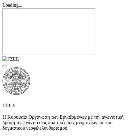
Loading...
Γ.Σ.Ε.Ε
Η Κορυφαία Οργάνωση των Εργαζομένων με την αγωνιστική
δράση της ενάντια στις πολιτικές των μνημονίων και του
δογματικού νεοφιλελευθερισμού