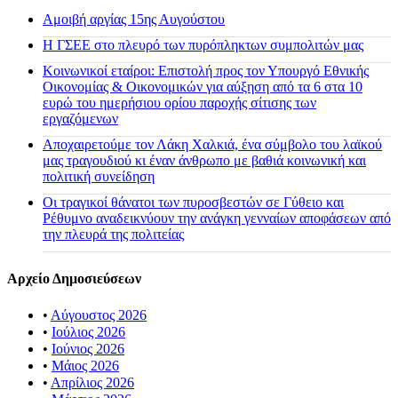
Αμοιβή αργίας 15ης Αυγούστου
H ΓΣΕΕ στο πλευρό των πυρόπληκτων συμπολιτών μας
Κοινωνικοί εταίροι: Επιστολή προς τον Υπουργό Εθνικής
Οικονομίας & Οικονομικών για αύξηση από τα 6 στα 10
ευρώ του ημερήσιου ορίου παροχής σίτισης των
εργαζόμενων
Αποχαιρετούμε τον Λάκη Χαλκιά, ένα σύμβολο του λαϊκού
μας τραγουδιού κι έναν άνθρωπο με βαθιά κοινωνική και
πολιτική συνείδηση
Οι τραγικοί θάνατοι των πυροσβεστών σε Γύθειο και
Ρέθυμνο αναδεικνύουν την ανάγκη γενναίων αποφάσεων από
την πλευρά της πολιτείας
Αρχείο Δημοσιεύσεων
•
Αύγουστος 2026
•
Ιούλιος 2026
•
Ιούνιος 2026
•
Μάιος 2026
•
Απρίλιος 2026