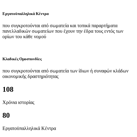
Εργατοϋπαλληλικά Κέντρα
που συγκροτούνται από σωματεία και τοπικά παραρτήματα
πανελλαδικών σωματείων που έχουν την έδρα τους εντός των
ορίων του κάθε νομού
Κλαδικές Ομοσπονδίες
που συγκροτούνται από σωματεία των ίδιων ή συναφών κλάδων
οικονομικής δραστηριότητας
108
Χρόνια ιστορίας
80
Εργατοϋπαλληλικά Κέντρα