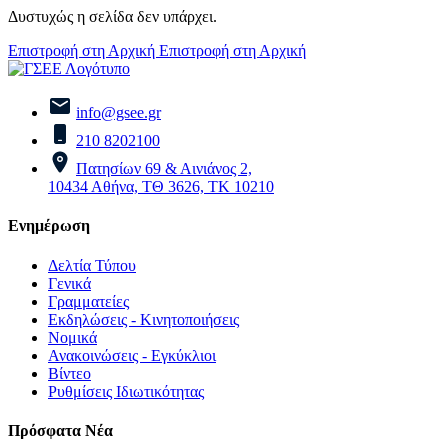
Δυστυχώς η σελίδα δεν υπάρχει.
Επιστροφή στη Αρχική
Επιστροφή στη Αρχική
info@gsee.gr
210 8202100
Πατησίων 69 & Αινιάνος 2,
10434 Αθήνα, ΤΘ 3626, ΤΚ 10210
Ενημέρωση
Δελτία Τύπου
Γενικά
Γραμματείες
Εκδηλώσεις - Κινητοποιήσεις
Νομικά
Ανακοινώσεις - Εγκύκλιοι
Βίντεο
Ρυθμίσεις Ιδιωτικότητας
Πρόσφατα Νέα