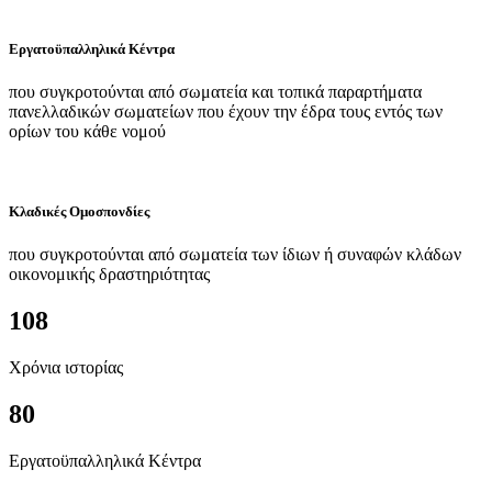
Εργατοϋπαλληλικά Κέντρα
που συγκροτούνται από σωματεία και τοπικά παραρτήματα
πανελλαδικών σωματείων που έχουν την έδρα τους εντός των
ορίων του κάθε νομού
Κλαδικές Ομοσπονδίες
που συγκροτούνται από σωματεία των ίδιων ή συναφών κλάδων
οικονομικής δραστηριότητας
108
Χρόνια ιστορίας
80
Εργατοϋπαλληλικά Κέντρα