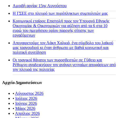
Αμοιβή αργίας 15ης Αυγούστου
H ΓΣΕΕ στο πλευρό των πυρόπληκτων συμπολιτών μας
Κοινωνικοί εταίροι: Επιστολή προς τον Υπουργό Εθνικής
Οικονομίας & Οικονομικών για αύξηση από τα 6 στα 10
ευρώ του ημερήσιου ορίου παροχής σίτισης των
εργαζόμενων
Αποχαιρετούμε τον Λάκη Χαλκιά, ένα σύμβολο του λαϊκού
μας τραγουδιού κι έναν άνθρωπο με βαθιά κοινωνική και
πολιτική συνείδηση
Οι τραγικοί θάνατοι των πυροσβεστών σε Γύθειο και
Ρέθυμνο αναδεικνύουν την ανάγκη γενναίων αποφάσεων από
την πλευρά της πολιτείας
Αρχείο Δημοσιεύσεων
•
Αύγουστος 2026
•
Ιούλιος 2026
•
Ιούνιος 2026
•
Μάιος 2026
•
Απρίλιος 2026