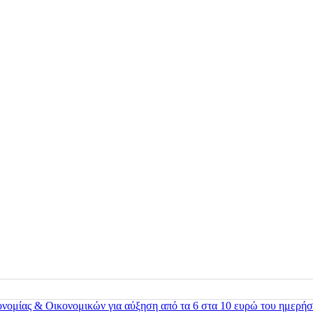
ονομίας & Οικονομικών για αύξηση από τα 6 στα 10 ευρώ του ημερήσ