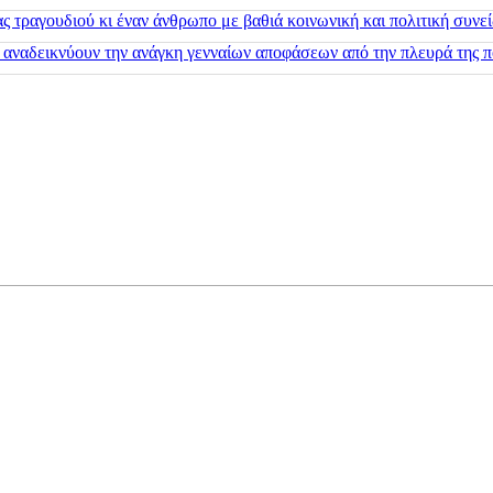
 τραγουδιού κι έναν άνθρωπο με βαθιά κοινωνική και πολιτική συνε
 αναδεικνύουν την ανάγκη γενναίων αποφάσεων από την πλευρά της π