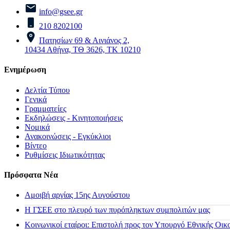
info@gsee.gr
210 8202100
Πατησίων 69 & Αινιάνος 2,
10434 Αθήνα, ΤΘ 3626, ΤΚ 10210
Ενημέρωση
Δελτία Τύπου
Γενικά
Γραμματείες
Εκδηλώσεις - Κινητοποιήσεις
Νομικά
Ανακοινώσεις - Εγκύκλιοι
Βίντεο
Ρυθμίσεις Ιδιωτικότητας
Πρόσφατα Νέα
Αμοιβή αργίας 15ης Αυγούστου
H ΓΣΕΕ στο πλευρό των πυρόπληκτων συμπολιτών μας
Κοινωνικοί εταίροι: Επιστολή προς τον Υπουργό Εθνικής Οικ