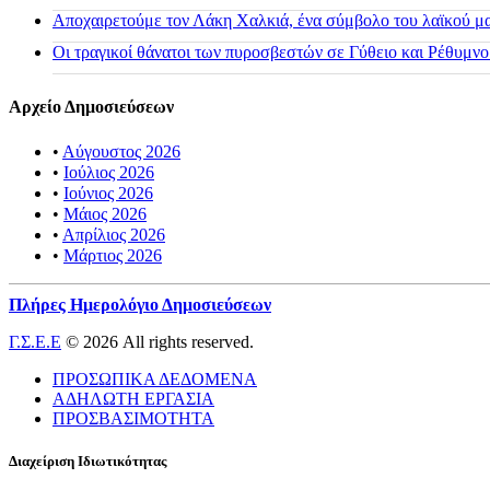
Αποχαιρετούμε τον Λάκη Χαλκιά, ένα σύμβολο του λαϊκού μας
Οι τραγικοί θάνατοι των πυροσβεστών σε Γύθειο και Ρέθυμνο
Αρχείο Δημοσιεύσεων
•
Αύγουστος 2026
•
Ιούλιος 2026
•
Ιούνιος 2026
•
Μάιος 2026
•
Απρίλιος 2026
•
Μάρτιος 2026
Πλήρες Ημερολόγιο Δημοσιεύσεων
Γ.Σ.Ε.Ε
© 2026 All rights reserved.
ΠΡΟΣΩΠΙΚΑ ΔΕΔΟΜΕΝΑ
ΑΔΗΛΩΤΗ ΕΡΓΑΣΙΑ
ΠΡΟΣΒΑΣΙΜΟΤΗΤΑ
Διαχείριση Ιδιωτικότητας