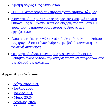
Αμοιβή αργίας 15ης Αυγούστου
H ΓΣΕΕ στο πλευρό των πυρόπληκτων συμπολιτών μας
Κοινωνικοί εταίροι: Επιστολή προς τον Υπουργό Εθνικής
Οικονομίας & Οικονομικών για αύξηση από τα 6 στα 10
ευρώ του ημερήσιου ορίου παροχής σίτισης των
εργαζόμενων
Αποχαιρετούμε τον Λάκη Χαλκιά, ένα σύμβολο του λαϊκού
μας τραγουδιού κι έναν άνθρωπο με βαθιά κοινωνική και
πολιτική συνείδηση
Οι τραγικοί θάνατοι των πυροσβεστών σε Γύθειο και
Ρέθυμνο αναδεικνύουν την ανάγκη γενναίων αποφάσεων από
την πλευρά της πολιτείας
Αρχείο Δημοσιεύσεων
•
Αύγουστος 2026
•
Ιούλιος 2026
•
Ιούνιος 2026
•
Μάιος 2026
•
Απρίλιος 2026