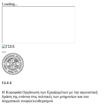
Loading...
Γ.Σ.Ε.Ε
Η Κορυφαία Οργάνωση των Εργαζομένων με την αγωνιστική
δράση της ενάντια στις πολιτικές των μνημονίων και του
δογματικού νεοφιλελευθερισμού