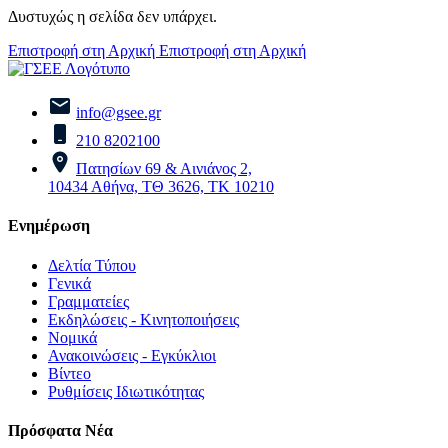
Δυστυχώς η σελίδα δεν υπάρχει.
Επιστροφή στη Αρχική
Επιστροφή στη Αρχική
info@gsee.gr
210 8202100
Πατησίων 69 & Αινιάνος 2,
10434 Αθήνα, ΤΘ 3626, ΤΚ 10210
Ενημέρωση
Δελτία Τύπου
Γενικά
Γραμματείες
Εκδηλώσεις - Κινητοποιήσεις
Νομικά
Ανακοινώσεις - Εγκύκλιοι
Βίντεο
Ρυθμίσεις Ιδιωτικότητας
Πρόσφατα Νέα