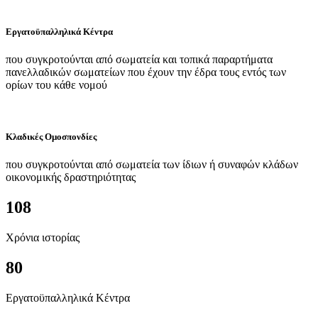
Εργατοϋπαλληλικά Κέντρα
που συγκροτούνται από σωματεία και τοπικά παραρτήματα
πανελλαδικών σωματείων που έχουν την έδρα τους εντός των
ορίων του κάθε νομού
Κλαδικές Ομοσπονδίες
που συγκροτούνται από σωματεία των ίδιων ή συναφών κλάδων
οικονομικής δραστηριότητας
108
Χρόνια ιστορίας
80
Εργατοϋπαλληλικά Κέντρα