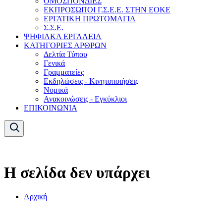
ΟΜΟΣΠΟΝΔΙΕΣ
ΕΚΠΡΟΣΩΠΟΙ Γ.Σ.Ε.Ε. ΣΤΗΝ ΕΟΚΕ
ΕΡΓΑΤΙΚΗ ΠΡΩΤΟΜΑΓΙΑ
Σ.Σ.Ε.
ΨΗΦΙΑΚΑ ΕΡΓΑΛΕΙΑ
ΚΑΤΗΓΟΡΙΕΣ ΑΡΘΡΩΝ
Δελτία Τύπου
Γενικά
Γραμματείες
Εκδηλώσεις - Κινητοποιήσεις
Νομικά
Ανακοινώσεις - Εγκύκλιοι
ΕΠΙΚΟΙΝΩΝΙΑ
Η σελίδα δεν υπάρχει
Αρχική