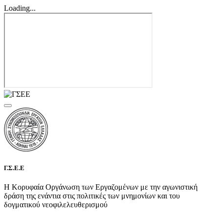
Loading...
Γ.Σ.Ε.Ε
Η Κορυφαία Οργάνωση των Εργαζομένων με την αγωνιστική
δράση της ενάντια στις πολιτικές των μνημονίων και του
δογματικού νεοφιλελευθερισμού