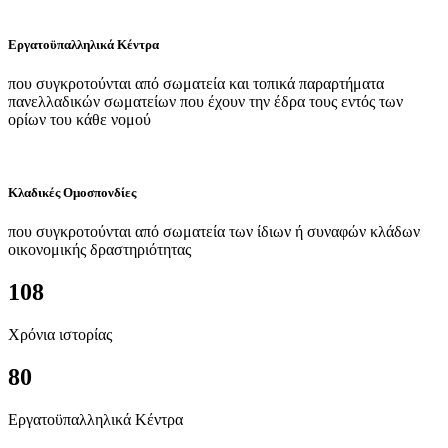
Εργατοϋπαλληλικά Κέντρα
που συγκροτούνται από σωματεία και τοπικά παραρτήματα
πανελλαδικών σωματείων που έχουν την έδρα τους εντός των
ορίων του κάθε νομού
Κλαδικές Ομοσπονδίες
που συγκροτούνται από σωματεία των ίδιων ή συναφών κλάδων
οικονομικής δραστηριότητας
108
Χρόνια ιστορίας
80
Εργατοϋπαλληλικά Κέντρα