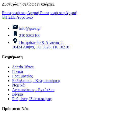
Δυστυχώς η σελίδα δεν υπάρχει.
Επιστροφή στη Αρχική
Επιστροφή στη Αρχική
info@gsee.gr
210 8202100
Πατησίων 69 & Αινιάνος 2,
10434 Αθήνα, ΤΘ 3626, ΤΚ 10210
Ενημέρωση
Δελτία Τύπου
Γενικά
Γραμματείες
Εκδηλώσεις - Κινητοποιήσεις
Νομικά
Ανακοινώσεις - Εγκύκλιοι
Βίντεο
Ρυθμίσεις Ιδιωτικότητας
Πρόσφατα Νέα