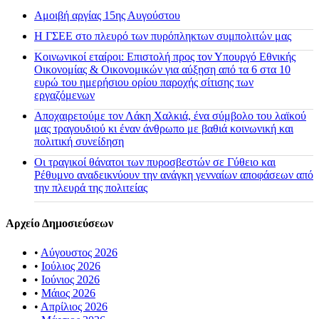
Αμοιβή αργίας 15ης Αυγούστου
H ΓΣΕΕ στο πλευρό των πυρόπληκτων συμπολιτών μας
Κοινωνικοί εταίροι: Επιστολή προς τον Υπουργό Εθνικής
Οικονομίας & Οικονομικών για αύξηση από τα 6 στα 10
ευρώ του ημερήσιου ορίου παροχής σίτισης των
εργαζόμενων
Αποχαιρετούμε τον Λάκη Χαλκιά, ένα σύμβολο του λαϊκού
μας τραγουδιού κι έναν άνθρωπο με βαθιά κοινωνική και
πολιτική συνείδηση
Οι τραγικοί θάνατοι των πυροσβεστών σε Γύθειο και
Ρέθυμνο αναδεικνύουν την ανάγκη γενναίων αποφάσεων από
την πλευρά της πολιτείας
Αρχείο Δημοσιεύσεων
•
Αύγουστος 2026
•
Ιούλιος 2026
•
Ιούνιος 2026
•
Μάιος 2026
•
Απρίλιος 2026