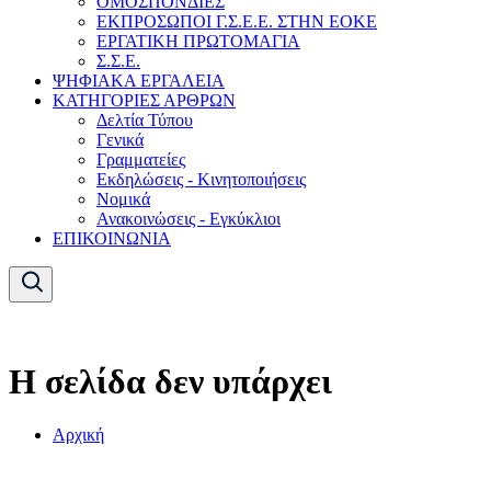
ΟΜΟΣΠΟΝΔΙΕΣ
ΕΚΠΡΟΣΩΠΟΙ Γ.Σ.Ε.Ε. ΣΤΗΝ ΕΟΚΕ
ΕΡΓΑΤΙΚΗ ΠΡΩΤΟΜΑΓΙΑ
Σ.Σ.Ε.
ΨΗΦΙΑΚΑ ΕΡΓΑΛΕΙΑ
ΚΑΤΗΓΟΡΙΕΣ ΑΡΘΡΩΝ
Δελτία Τύπου
Γενικά
Γραμματείες
Εκδηλώσεις - Κινητοποιήσεις
Νομικά
Ανακοινώσεις - Εγκύκλιοι
ΕΠΙΚΟΙΝΩΝΙΑ
Η σελίδα δεν υπάρχει
Αρχική