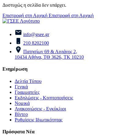
Δυστυχώς η σελίδα δεν υπάρχει.
Επιστροφή στη Αρχική
Επιστροφή στη Αρχική
info@gsee.gr
210 8202100
Πατησίων 69 & Αινιάνος 2,
10434 Αθήνα, ΤΘ 3626, ΤΚ 10210
Ενημέρωση
Δελτία Τύπου
Γενικά
Γραμματείες
Εκδηλώσεις - Κινητοποιήσεις
Νομικά
Ανακοινώσεις - Εγκύκλιοι
Βίντεο
Ρυθμίσεις Ιδιωτικότητας
Πρόσφατα Νέα