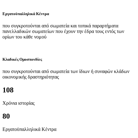
Εργατοϋπαλληλικά Κέντρα
που συγκροτούνται από σωματεία και τοπικά παραρτήματα
πανελλαδικών σωματείων που έχουν την έδρα τους εντός των
ορίων του κάθε νομού
Κλαδικές Ομοσπονδίες
που συγκροτούνται από σωματεία των ίδιων ή συναφών κλάδων
οικονομικής δραστηριότητας
108
Χρόνια ιστορίας
80
Εργατοϋπαλληλικά Κέντρα