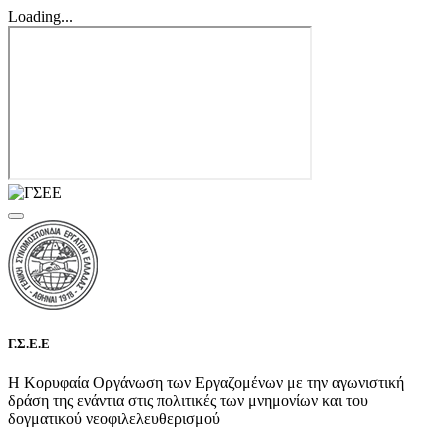
Loading...
Γ.Σ.Ε.Ε
Η Κορυφαία Οργάνωση των Εργαζομένων με την αγωνιστική
δράση της ενάντια στις πολιτικές των μνημονίων και του
δογματικού νεοφιλελευθερισμού