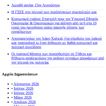
Αμοιβή αργίας 15ης Αυγούστου
H ΓΣΕΕ στο πλευρό των πυρόπληκτων συμπολιτών μας
Κοινωνικοί εταίροι: Επιστολή προς τον Υπουργό Εθνικής
Οικονομίας & Οικονομικών για αύξηση από τα 6 στα 10
ευρώ του ημερήσιου ορίου παροχής σίτισης των
εργαζόμενων
Αποχαιρετούμε τον Λάκη Χαλκιά, ένα σύμβολο του λαϊκού
μας τραγουδιού κι έναν άνθρωπο με βαθιά κοινωνική και
πολιτική συνείδηση
Οι τραγικοί θάνατοι των πυροσβεστών σε Γύθειο και
Ρέθυμνο αναδεικνύουν την ανάγκη γενναίων αποφάσεων από
την πλευρά της πολιτείας
Αρχείο Δημοσιεύσεων
•
Αύγουστος 2026
•
Ιούλιος 2026
•
Ιούνιος 2026
•
Μάιος 2026
•
Απρίλιος 2026