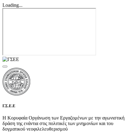
Loading...
Γ.Σ.Ε.Ε
Η Κορυφαία Οργάνωση των Εργαζομένων με την αγωνιστική
δράση της ενάντια στις πολιτικές των μνημονίων και του
δογματικού νεοφιλελευθερισμού