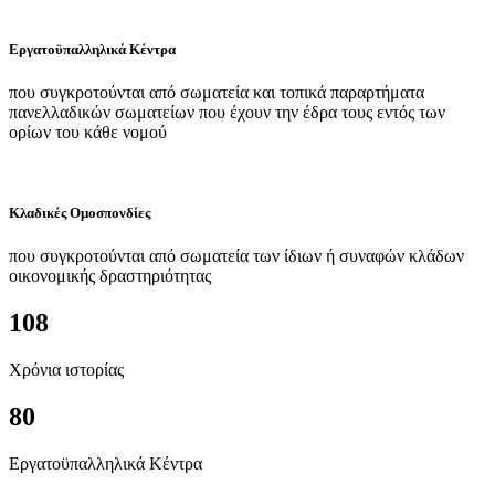
Εργατοϋπαλληλικά Κέντρα
που συγκροτούνται από σωματεία και τοπικά παραρτήματα
πανελλαδικών σωματείων που έχουν την έδρα τους εντός των
ορίων του κάθε νομού
Κλαδικές Ομοσπονδίες
που συγκροτούνται από σωματεία των ίδιων ή συναφών κλάδων
οικονομικής δραστηριότητας
108
Χρόνια ιστορίας
80
Εργατοϋπαλληλικά Κέντρα