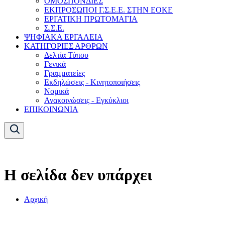
ΟΜΟΣΠΟΝΔΙΕΣ
ΕΚΠΡΟΣΩΠΟΙ Γ.Σ.Ε.Ε. ΣΤΗΝ ΕΟΚΕ
ΕΡΓΑΤΙΚΗ ΠΡΩΤΟΜΑΓΙΑ
Σ.Σ.Ε.
ΨΗΦΙΑΚΑ ΕΡΓΑΛΕΙΑ
ΚΑΤΗΓΟΡΙΕΣ ΑΡΘΡΩΝ
Δελτία Τύπου
Γενικά
Γραμματείες
Εκδηλώσεις - Κινητοποιήσεις
Νομικά
Ανακοινώσεις - Εγκύκλιοι
ΕΠΙΚΟΙΝΩΝΙΑ
Η σελίδα δεν υπάρχει
Αρχική