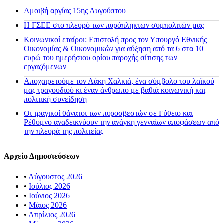
Αμοιβή αργίας 15ης Αυγούστου
H ΓΣΕΕ στο πλευρό των πυρόπληκτων συμπολιτών μας
Κοινωνικοί εταίροι: Επιστολή προς τον Υπουργό Εθνικής
Οικονομίας & Οικονομικών για αύξηση από τα 6 στα 10
ευρώ του ημερήσιου ορίου παροχής σίτισης των
εργαζόμενων
Αποχαιρετούμε τον Λάκη Χαλκιά, ένα σύμβολο του λαϊκού
μας τραγουδιού κι έναν άνθρωπο με βαθιά κοινωνική και
πολιτική συνείδηση
Οι τραγικοί θάνατοι των πυροσβεστών σε Γύθειο και
Ρέθυμνο αναδεικνύουν την ανάγκη γενναίων αποφάσεων από
την πλευρά της πολιτείας
Αρχείο Δημοσιεύσεων
•
Αύγουστος 2026
•
Ιούλιος 2026
•
Ιούνιος 2026
•
Μάιος 2026
•
Απρίλιος 2026