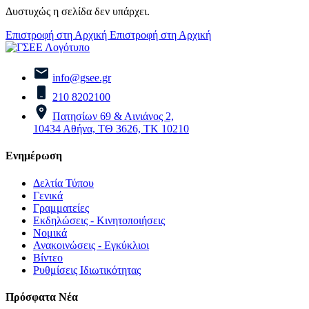
Δυστυχώς η σελίδα δεν υπάρχει.
Επιστροφή στη Αρχική
Επιστροφή στη Αρχική
info@gsee.gr
210 8202100
Πατησίων 69 & Αινιάνος 2,
10434 Αθήνα, ΤΘ 3626, ΤΚ 10210
Ενημέρωση
Δελτία Τύπου
Γενικά
Γραμματείες
Εκδηλώσεις - Κινητοποιήσεις
Νομικά
Ανακοινώσεις - Εγκύκλιοι
Βίντεο
Ρυθμίσεις Ιδιωτικότητας
Πρόσφατα Νέα