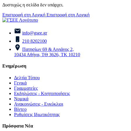
Δυστυχώς η σελίδα δεν υπάρχει.
Επιστροφή στη Αρχική
Επιστροφή στη Αρχική
info@gsee.gr
210 8202100
Πατησίων 69 & Αινιάνος 2,
10434 Αθήνα, ΤΘ 3626, ΤΚ 10210
Ενημέρωση
Δελτία Τύπου
Γενικά
Γραμματείες
Εκδηλώσεις - Κινητοποιήσεις
Νομικά
Ανακοινώσεις - Εγκύκλιοι
Βίντεο
Ρυθμίσεις Ιδιωτικότητας
Πρόσφατα Νέα