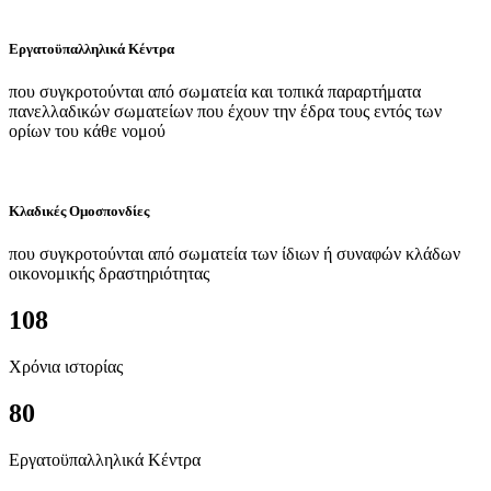
Εργατοϋπαλληλικά Κέντρα
που συγκροτούνται από σωματεία και τοπικά παραρτήματα
πανελλαδικών σωματείων που έχουν την έδρα τους εντός των
ορίων του κάθε νομού
Κλαδικές Ομοσπονδίες
που συγκροτούνται από σωματεία των ίδιων ή συναφών κλάδων
οικονομικής δραστηριότητας
108
Χρόνια ιστορίας
80
Εργατοϋπαλληλικά Κέντρα