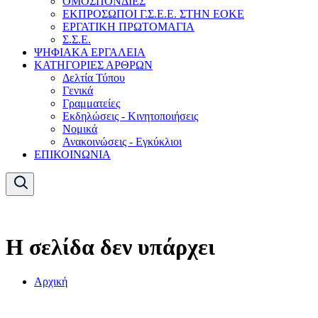
ΟΜΟΣΠΟΝΔΙΕΣ
ΕΚΠΡΟΣΩΠΟΙ Γ.Σ.Ε.Ε. ΣΤΗΝ ΕΟΚΕ
ΕΡΓΑΤΙΚΗ ΠΡΩΤΟΜΑΓΙΑ
Σ.Σ.Ε.
ΨΗΦΙΑΚΑ ΕΡΓΑΛΕΙΑ
ΚΑΤΗΓΟΡΙΕΣ ΑΡΘΡΩΝ
Δελτία Τύπου
Γενικά
Γραμματείες
Εκδηλώσεις - Κινητοποιήσεις
Νομικά
Ανακοινώσεις - Εγκύκλιοι
ΕΠΙΚΟΙΝΩΝΙΑ
Η σελίδα δεν υπάρχει
Αρχική