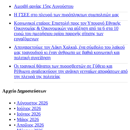
Αμοιβή αργίας 15ης Αυγούστου
H ΓΣΕΕ στο πλευρό των πυρόπληκτων συμπολιτών μας
Κοινωνικοί εταίροι: Επιστολή προς τον Υπουργό Εθνικής
Οικονομίας & Οικονομικών για αύξηση από τα 6 στα 10
ευρώ του ημερήσιου ορίου παροχής σίτισης των
εργαζόμενων
Αποχαιρετούμε τον Λάκη Χαλκιά, ένα σύμβολο του λαϊκού
μας τραγουδιού κι έναν άνθρωπο με βαθιά κοινωνική και
πολιτική συνείδηση
Οι τραγικοί θάνατοι των πυροσβεστών σε Γύθειο και
Ρέθυμνο αναδεικνύουν την ανάγκη γενναίων αποφάσεων από
την πλευρά της πολιτείας
Αρχείο Δημοσιεύσεων
•
Αύγουστος 2026
•
Ιούλιος 2026
•
Ιούνιος 2026
•
Μάιος 2026
•
Απρίλιος 2026