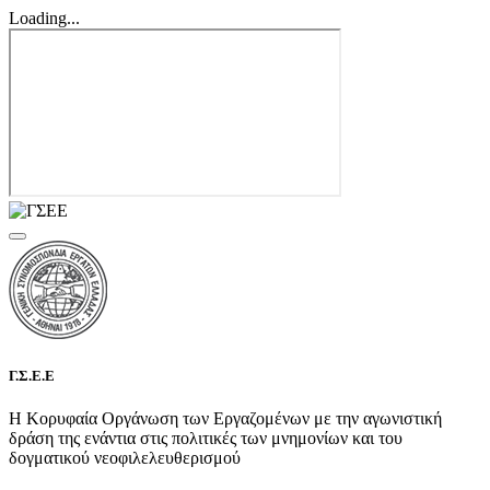
Loading...
Γ.Σ.Ε.Ε
Η Κορυφαία Οργάνωση των Εργαζομένων με την αγωνιστική
δράση της ενάντια στις πολιτικές των μνημονίων και του
δογματικού νεοφιλελευθερισμού