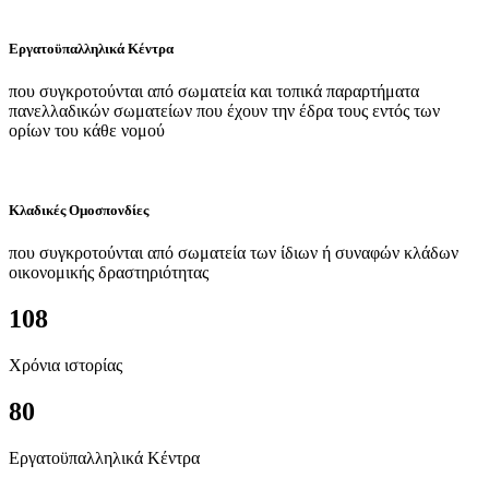
Εργατοϋπαλληλικά Κέντρα
που συγκροτούνται από σωματεία και τοπικά παραρτήματα
πανελλαδικών σωματείων που έχουν την έδρα τους εντός των
ορίων του κάθε νομού
Κλαδικές Ομοσπονδίες
που συγκροτούνται από σωματεία των ίδιων ή συναφών κλάδων
οικονομικής δραστηριότητας
108
Χρόνια ιστορίας
80
Εργατοϋπαλληλικά Κέντρα