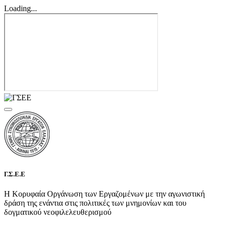
Loading...
Γ.Σ.Ε.Ε
Η Κορυφαία Οργάνωση των Εργαζομένων με την αγωνιστική
δράση της ενάντια στις πολιτικές των μνημονίων και του
δογματικού νεοφιλελευθερισμού