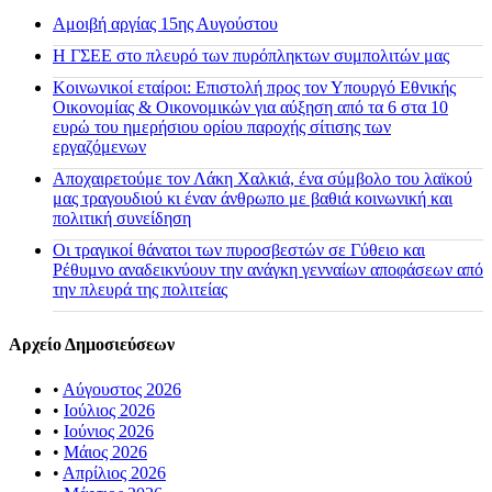
Αμοιβή αργίας 15ης Αυγούστου
H ΓΣΕΕ στο πλευρό των πυρόπληκτων συμπολιτών μας
Κοινωνικοί εταίροι: Επιστολή προς τον Υπουργό Εθνικής
Οικονομίας & Οικονομικών για αύξηση από τα 6 στα 10
ευρώ του ημερήσιου ορίου παροχής σίτισης των
εργαζόμενων
Αποχαιρετούμε τον Λάκη Χαλκιά, ένα σύμβολο του λαϊκού
μας τραγουδιού κι έναν άνθρωπο με βαθιά κοινωνική και
πολιτική συνείδηση
Οι τραγικοί θάνατοι των πυροσβεστών σε Γύθειο και
Ρέθυμνο αναδεικνύουν την ανάγκη γενναίων αποφάσεων από
την πλευρά της πολιτείας
Αρχείο Δημοσιεύσεων
•
Αύγουστος 2026
•
Ιούλιος 2026
•
Ιούνιος 2026
•
Μάιος 2026
•
Απρίλιος 2026