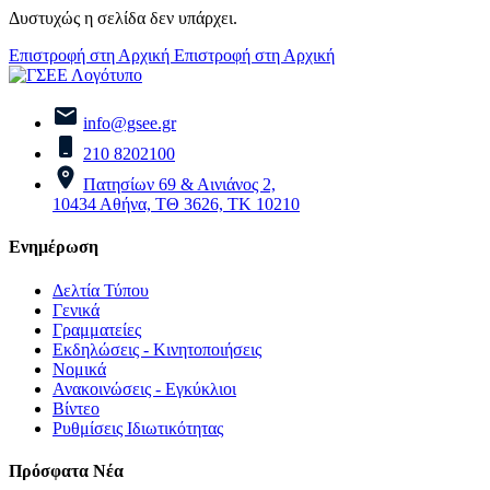
Δυστυχώς η σελίδα δεν υπάρχει.
Επιστροφή στη Αρχική
Επιστροφή στη Αρχική
info@gsee.gr
210 8202100
Πατησίων 69 & Αινιάνος 2,
10434 Αθήνα, ΤΘ 3626, ΤΚ 10210
Ενημέρωση
Δελτία Τύπου
Γενικά
Γραμματείες
Εκδηλώσεις - Κινητοποιήσεις
Νομικά
Ανακοινώσεις - Εγκύκλιοι
Βίντεο
Ρυθμίσεις Ιδιωτικότητας
Πρόσφατα Νέα