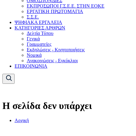
ΟΜΟΣΠΟΝΔΙΕΣ
ΕΚΠΡΟΣΩΠΟΙ Γ.Σ.Ε.Ε. ΣΤΗΝ ΕΟΚΕ
ΕΡΓΑΤΙΚΗ ΠΡΩΤΟΜΑΓΙΑ
Σ.Σ.Ε.
ΨΗΦΙΑΚΑ ΕΡΓΑΛΕΙΑ
ΚΑΤΗΓΟΡΙΕΣ ΑΡΘΡΩΝ
Δελτία Τύπου
Γενικά
Γραμματείες
Εκδηλώσεις - Κινητοποιήσεις
Νομικά
Ανακοινώσεις - Εγκύκλιοι
ΕΠΙΚΟΙΝΩΝΙΑ
Η σελίδα δεν υπάρχει
Αρχική