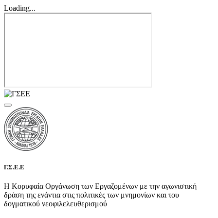
Loading...
Γ.Σ.Ε.Ε
Η Κορυφαία Οργάνωση των Εργαζομένων με την αγωνιστική
δράση της ενάντια στις πολιτικές των μνημονίων και του
δογματικού νεοφιλελευθερισμού