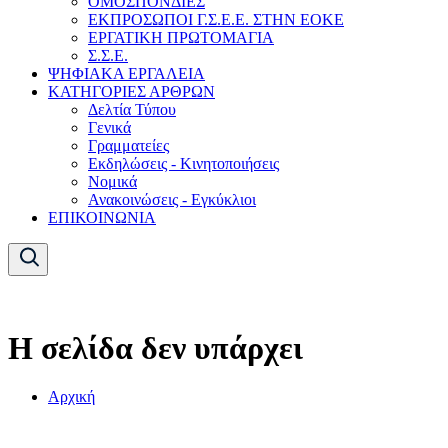
ΟΜΟΣΠΟΝΔΙΕΣ
ΕΚΠΡΟΣΩΠΟΙ Γ.Σ.Ε.Ε. ΣΤΗΝ ΕΟΚΕ
ΕΡΓΑΤΙΚΗ ΠΡΩΤΟΜΑΓΙΑ
Σ.Σ.Ε.
ΨΗΦΙΑΚΑ ΕΡΓΑΛΕΙΑ
ΚΑΤΗΓΟΡΙΕΣ ΑΡΘΡΩΝ
Δελτία Τύπου
Γενικά
Γραμματείες
Εκδηλώσεις - Κινητοποιήσεις
Νομικά
Ανακοινώσεις - Εγκύκλιοι
ΕΠΙΚΟΙΝΩΝΙΑ
Η σελίδα δεν υπάρχει
Αρχική