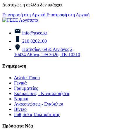
Δυστυχώς η σελίδα δεν υπάρχει.
Επιστροφή στη Αρχική
Επιστροφή στη Αρχική
info@gsee.gr
210 8202100
Πατησίων 69 & Αινιάνος 2,
10434 Αθήνα, ΤΘ 3626, ΤΚ 10210
Ενημέρωση
Δελτία Τύπου
Γενικά
Γραμματείες
Εκδηλώσεις - Κινητοποιήσεις
Νομικά
Ανακοινώσεις - Εγκύκλιοι
Βίντεο
Ρυθμίσεις Ιδιωτικότητας
Πρόσφατα Νέα