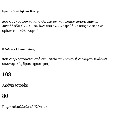
Εργατοϋπαλληλικά Κέντρα
που συγκροτούνται από σωματεία και τοπικά παραρτήματα
πανελλαδικών σωματείων που έχουν την έδρα τους εντός των
ορίων του κάθε νομού
Κλαδικές Ομοσπονδίες
που συγκροτούνται από σωματεία των ίδιων ή συναφών κλάδων
οικονομικής δραστηριότητας
108
Χρόνια ιστορίας
80
Εργατοϋπαλληλικά Κέντρα