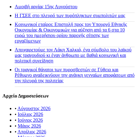
Αμοιβή αργίας 15ης Αυγούστου
H ΓΣΕΕ στο πλευρό των πυρόπληκτων συμπολιτών μας
Κοινωνικοί εταίροι: Επιστολή προς τον Υπουργό Εθνικής
Οικονομίας & Οικονομικών για αύξηση από τα 6 στα 10
ευρώ του ημερήσιου ορίου παροχής σίτισης των
εργαζόμενων
Αποχαιρετούμε τον Λάκη Χαλκιά, ένα σύμβολο του λαϊκού
μας τραγουδιού κι έναν άνθρωπο με βαθιά κοινωνική και
πολιτική συνείδηση
Οι τραγικοί θάνατοι των πυροσβεστών σε Γύθειο και
Ρέθυμνο αναδεικνύουν την ανάγκη γενναίων αποφάσεων από
την πλευρά της πολιτείας
Αρχείο Δημοσιεύσεων
•
Αύγουστος 2026
•
Ιούλιος 2026
•
Ιούνιος 2026
•
Μάιος 2026
•
Απρίλιος 2026