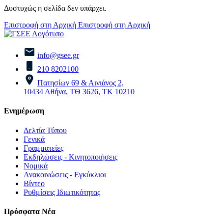
Δυστυχώς η σελίδα δεν υπάρχει.
Επιστροφή στη Αρχική
Επιστροφή στη Αρχική
info@gsee.gr
210 8202100
Πατησίων 69 & Αινιάνος 2,
10434 Αθήνα, ΤΘ 3626, ΤΚ 10210
Ενημέρωση
Δελτία Τύπου
Γενικά
Γραμματείες
Εκδηλώσεις - Κινητοποιήσεις
Νομικά
Ανακοινώσεις - Εγκύκλιοι
Βίντεο
Ρυθμίσεις Ιδιωτικότητας
Πρόσφατα Νέα