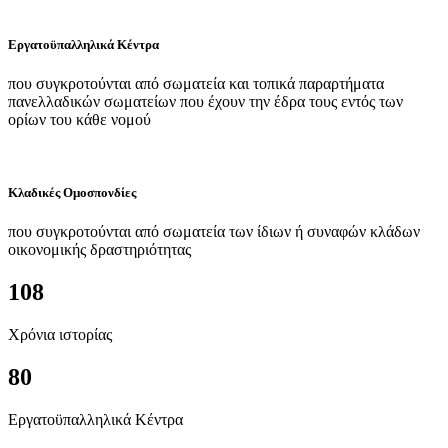
Εργατοϋπαλληλικά Κέντρα
που συγκροτούνται από σωματεία και τοπικά παραρτήματα
πανελλαδικών σωματείων που έχουν την έδρα τους εντός των
ορίων του κάθε νομού
Κλαδικές Ομοσπονδίες
που συγκροτούνται από σωματεία των ίδιων ή συναφών κλάδων
οικονομικής δραστηριότητας
108
Χρόνια ιστορίας
80
Εργατοϋπαλληλικά Κέντρα