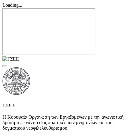
Loading...
Γ.Σ.Ε.Ε
Η Κορυφαία Οργάνωση των Εργαζομένων με την αγωνιστική
δράση της ενάντια στις πολιτικές των μνημονίων και του
δογματικού νεοφιλελευθερισμού