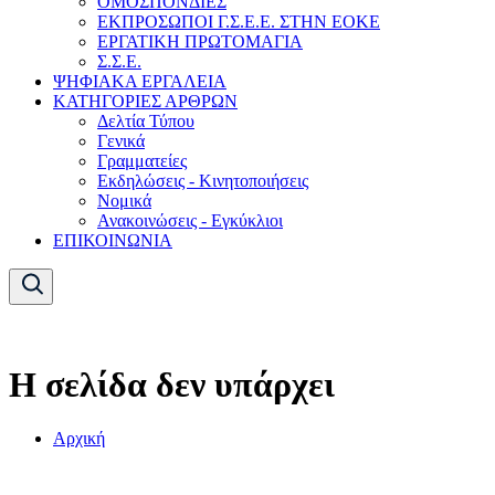
ΟΜΟΣΠΟΝΔΙΕΣ
ΕΚΠΡΟΣΩΠΟΙ Γ.Σ.Ε.Ε. ΣΤΗΝ ΕΟΚΕ
ΕΡΓΑΤΙΚΗ ΠΡΩΤΟΜΑΓΙΑ
Σ.Σ.Ε.
ΨΗΦΙΑΚΑ ΕΡΓΑΛΕΙΑ
ΚΑΤΗΓΟΡΙΕΣ ΑΡΘΡΩΝ
Δελτία Τύπου
Γενικά
Γραμματείες
Εκδηλώσεις - Κινητοποιήσεις
Νομικά
Ανακοινώσεις - Εγκύκλιοι
ΕΠΙΚΟΙΝΩΝΙΑ
Η σελίδα δεν υπάρχει
Αρχική