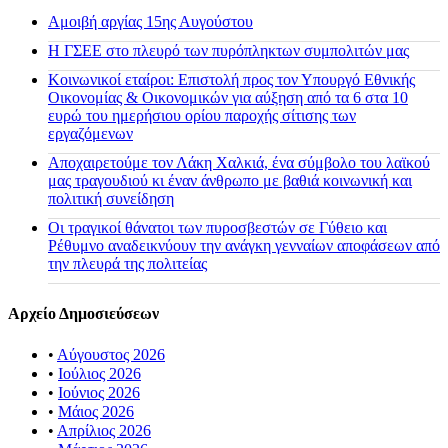
Αμοιβή αργίας 15ης Αυγούστου
H ΓΣΕΕ στο πλευρό των πυρόπληκτων συμπολιτών μας
Κοινωνικοί εταίροι: Επιστολή προς τον Υπουργό Εθνικής
Οικονομίας & Οικονομικών για αύξηση από τα 6 στα 10
ευρώ του ημερήσιου ορίου παροχής σίτισης των
εργαζόμενων
Αποχαιρετούμε τον Λάκη Χαλκιά, ένα σύμβολο του λαϊκού
μας τραγουδιού κι έναν άνθρωπο με βαθιά κοινωνική και
πολιτική συνείδηση
Οι τραγικοί θάνατοι των πυροσβεστών σε Γύθειο και
Ρέθυμνο αναδεικνύουν την ανάγκη γενναίων αποφάσεων από
την πλευρά της πολιτείας
Αρχείο Δημοσιεύσεων
•
Αύγουστος 2026
•
Ιούλιος 2026
•
Ιούνιος 2026
•
Μάιος 2026
•
Απρίλιος 2026