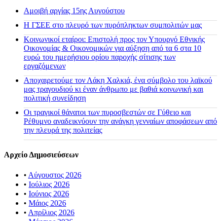
Αμοιβή αργίας 15ης Αυγούστου
H ΓΣΕΕ στο πλευρό των πυρόπληκτων συμπολιτών μας
Κοινωνικοί εταίροι: Επιστολή προς τον Υπουργό Εθνικής
Οικονομίας & Οικονομικών για αύξηση από τα 6 στα 10
ευρώ του ημερήσιου ορίου παροχής σίτισης των
εργαζόμενων
Αποχαιρετούμε τον Λάκη Χαλκιά, ένα σύμβολο του λαϊκού
μας τραγουδιού κι έναν άνθρωπο με βαθιά κοινωνική και
πολιτική συνείδηση
Οι τραγικοί θάνατοι των πυροσβεστών σε Γύθειο και
Ρέθυμνο αναδεικνύουν την ανάγκη γενναίων αποφάσεων από
την πλευρά της πολιτείας
Αρχείο Δημοσιεύσεων
•
Αύγουστος 2026
•
Ιούλιος 2026
•
Ιούνιος 2026
•
Μάιος 2026
•
Απρίλιος 2026