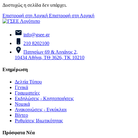
Δυστυχώς η σελίδα δεν υπάρχει.
Επιστροφή στη Αρχική
Επιστροφή στη Αρχική
info@gsee.gr
210 8202100
Πατησίων 69 & Αινιάνος 2,
10434 Αθήνα, ΤΘ 3626, ΤΚ 10210
Ενημέρωση
Δελτία Τύπου
Γενικά
Γραμματείες
Εκδηλώσεις - Κινητοποιήσεις
Νομικά
Ανακοινώσεις - Εγκύκλιοι
Βίντεο
Ρυθμίσεις Ιδιωτικότητας
Πρόσφατα Νέα