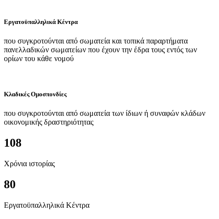
Εργατοϋπαλληλικά Κέντρα
που συγκροτούνται από σωματεία και τοπικά παραρτήματα
πανελλαδικών σωματείων που έχουν την έδρα τους εντός των
ορίων του κάθε νομού
Κλαδικές Ομοσπονδίες
που συγκροτούνται από σωματεία των ίδιων ή συναφών κλάδων
οικονομικής δραστηριότητας
108
Χρόνια ιστορίας
80
Εργατοϋπαλληλικά Κέντρα