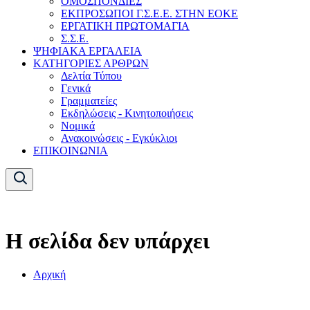
ΟΜΟΣΠΟΝΔΙΕΣ
ΕΚΠΡΟΣΩΠΟΙ Γ.Σ.Ε.Ε. ΣΤΗΝ ΕΟΚΕ
ΕΡΓΑΤΙΚΗ ΠΡΩΤΟΜΑΓΙΑ
Σ.Σ.Ε.
ΨΗΦΙΑΚΑ ΕΡΓΑΛΕΙΑ
ΚΑΤΗΓΟΡΙΕΣ ΑΡΘΡΩΝ
Δελτία Τύπου
Γενικά
Γραμματείες
Εκδηλώσεις - Κινητοποιήσεις
Νομικά
Ανακοινώσεις - Εγκύκλιοι
ΕΠΙΚΟΙΝΩΝΙΑ
Η σελίδα δεν υπάρχει
Αρχική