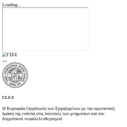
Loading...
Γ.Σ.Ε.Ε
Η Κορυφαία Οργάνωση των Εργαζομένων με την αγωνιστική
δράση της ενάντια στις πολιτικές των μνημονίων και του
δογματικού νεοφιλελευθερισμού