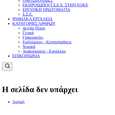
ΟΜΟΣΠΟΝΔΙΕΣ
ΕΚΠΡΟΣΩΠΟΙ Γ.Σ.Ε.Ε. ΣΤΗΝ ΕΟΚΕ
ΕΡΓΑΤΙΚΗ ΠΡΩΤΟΜΑΓΙΑ
Σ.Σ.Ε.
ΨΗΦΙΑΚΑ ΕΡΓΑΛΕΙΑ
ΚΑΤΗΓΟΡΙΕΣ ΑΡΘΡΩΝ
Δελτία Τύπου
Γενικά
Γραμματείες
Εκδηλώσεις - Κινητοποιήσεις
Νομικά
Ανακοινώσεις - Εγκύκλιοι
ΕΠΙΚΟΙΝΩΝΙΑ
Η σελίδα δεν υπάρχει
Αρχική