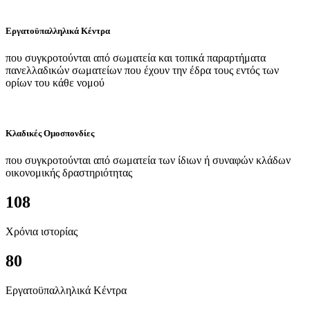
Εργατοϋπαλληλικά Κέντρα
που συγκροτούνται από σωματεία και τοπικά παραρτήματα
πανελλαδικών σωματείων που έχουν την έδρα τους εντός των
ορίων του κάθε νομού
Κλαδικές Ομοσπονδίες
που συγκροτούνται από σωματεία των ίδιων ή συναφών κλάδων
οικονομικής δραστηριότητας
108
Χρόνια ιστορίας
80
Εργατοϋπαλληλικά Κέντρα