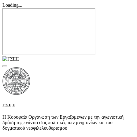
Loading...
Γ.Σ.Ε.Ε
Η Κορυφαία Οργάνωση των Εργαζομένων με την αγωνιστική
δράση της ενάντια στις πολιτικές των μνημονίων και του
δογματικού νεοφιλελευθερισμού