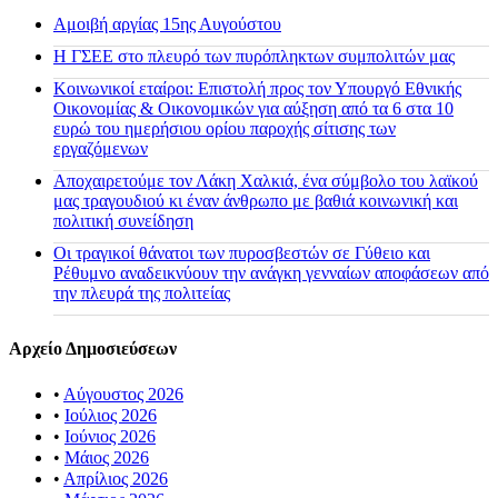
Αμοιβή αργίας 15ης Αυγούστου
H ΓΣΕΕ στο πλευρό των πυρόπληκτων συμπολιτών μας
Κοινωνικοί εταίροι: Επιστολή προς τον Υπουργό Εθνικής
Οικονομίας & Οικονομικών για αύξηση από τα 6 στα 10
ευρώ του ημερήσιου ορίου παροχής σίτισης των
εργαζόμενων
Αποχαιρετούμε τον Λάκη Χαλκιά, ένα σύμβολο του λαϊκού
μας τραγουδιού κι έναν άνθρωπο με βαθιά κοινωνική και
πολιτική συνείδηση
Οι τραγικοί θάνατοι των πυροσβεστών σε Γύθειο και
Ρέθυμνο αναδεικνύουν την ανάγκη γενναίων αποφάσεων από
την πλευρά της πολιτείας
Αρχείο Δημοσιεύσεων
•
Αύγουστος 2026
•
Ιούλιος 2026
•
Ιούνιος 2026
•
Μάιος 2026
•
Απρίλιος 2026