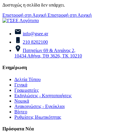
Δυστυχώς η σελίδα δεν υπάρχει.
Επιστροφή στη Αρχική
Επιστροφή στη Αρχική
info@gsee.gr
210 8202100
Πατησίων 69 & Αινιάνος 2,
10434 Αθήνα, ΤΘ 3626, ΤΚ 10210
Ενημέρωση
Δελτία Τύπου
Γενικά
Γραμματείες
Εκδηλώσεις - Κινητοποιήσεις
Νομικά
Ανακοινώσεις - Εγκύκλιοι
Βίντεο
Ρυθμίσεις Ιδιωτικότητας
Πρόσφατα Νέα