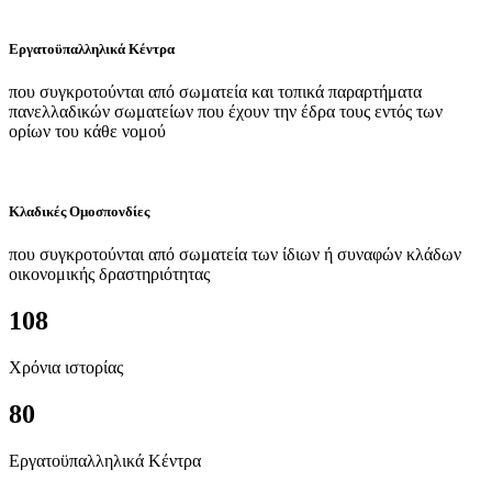
Εργατοϋπαλληλικά Κέντρα
που συγκροτούνται από σωματεία και τοπικά παραρτήματα
πανελλαδικών σωματείων που έχουν την έδρα τους εντός των
ορίων του κάθε νομού
Κλαδικές Ομοσπονδίες
που συγκροτούνται από σωματεία των ίδιων ή συναφών κλάδων
οικονομικής δραστηριότητας
108
Χρόνια ιστορίας
80
Εργατοϋπαλληλικά Κέντρα