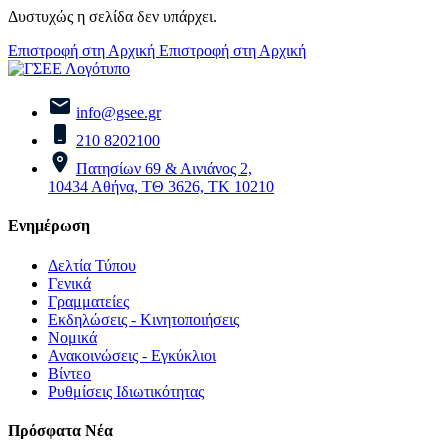
Δυστυχώς η σελίδα δεν υπάρχει.
Επιστροφή στη Αρχική
Επιστροφή στη Αρχική
info@gsee.gr
210 8202100
Πατησίων 69 & Αινιάνος 2,
10434 Αθήνα, ΤΘ 3626, ΤΚ 10210
Ενημέρωση
Δελτία Τύπου
Γενικά
Γραμματείες
Εκδηλώσεις - Κινητοποιήσεις
Νομικά
Ανακοινώσεις - Εγκύκλιοι
Βίντεο
Ρυθμίσεις Ιδιωτικότητας
Πρόσφατα Νέα