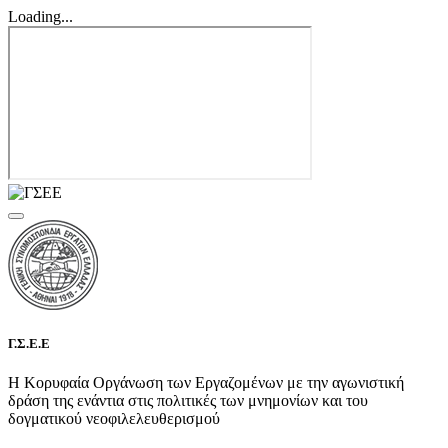
Loading...
Γ.Σ.Ε.Ε
Η Κορυφαία Οργάνωση των Εργαζομένων με την αγωνιστική
δράση της ενάντια στις πολιτικές των μνημονίων και του
δογματικού νεοφιλελευθερισμού