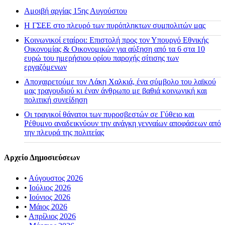
Αμοιβή αργίας 15ης Αυγούστου
H ΓΣΕΕ στο πλευρό των πυρόπληκτων συμπολιτών μας
Κοινωνικοί εταίροι: Επιστολή προς τον Υπουργό Εθνικής
Οικονομίας & Οικονομικών για αύξηση από τα 6 στα 10
ευρώ του ημερήσιου ορίου παροχής σίτισης των
εργαζόμενων
Αποχαιρετούμε τον Λάκη Χαλκιά, ένα σύμβολο του λαϊκού
μας τραγουδιού κι έναν άνθρωπο με βαθιά κοινωνική και
πολιτική συνείδηση
Οι τραγικοί θάνατοι των πυροσβεστών σε Γύθειο και
Ρέθυμνο αναδεικνύουν την ανάγκη γενναίων αποφάσεων από
την πλευρά της πολιτείας
Αρχείο Δημοσιεύσεων
•
Αύγουστος 2026
•
Ιούλιος 2026
•
Ιούνιος 2026
•
Μάιος 2026
•
Απρίλιος 2026