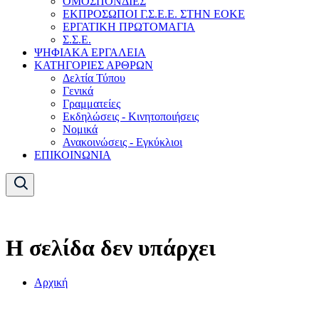
ΟΜΟΣΠΟΝΔΙΕΣ
ΕΚΠΡΟΣΩΠΟΙ Γ.Σ.Ε.Ε. ΣΤΗΝ ΕΟΚΕ
ΕΡΓΑΤΙΚΗ ΠΡΩΤΟΜΑΓΙΑ
Σ.Σ.Ε.
ΨΗΦΙΑΚΑ ΕΡΓΑΛΕΙΑ
ΚΑΤΗΓΟΡΙΕΣ ΑΡΘΡΩΝ
Δελτία Τύπου
Γενικά
Γραμματείες
Εκδηλώσεις - Κινητοποιήσεις
Νομικά
Ανακοινώσεις - Εγκύκλιοι
ΕΠΙΚΟΙΝΩΝΙΑ
Η σελίδα δεν υπάρχει
Αρχική