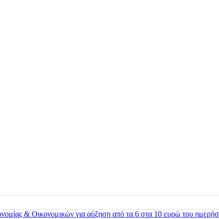
ονομίας & Οικονομικών για αύξηση από τα 6 στα 10 ευρώ του ημερήσ