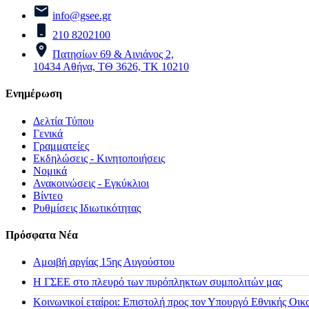
info@gsee.gr
210 8202100
Πατησίων 69 & Αινιάνος 2,
10434 Αθήνα, ΤΘ 3626, ΤΚ 10210
Ενημέρωση
Δελτία Τύπου
Γενικά
Γραμματείες
Εκδηλώσεις - Κινητοποιήσεις
Νομικά
Ανακοινώσεις - Εγκύκλιοι
Βίντεο
Ρυθμίσεις Ιδιωτικότητας
Πρόσφατα Νέα
Αμοιβή αργίας 15ης Αυγούστου
H ΓΣΕΕ στο πλευρό των πυρόπληκτων συμπολιτών μας
Κοινωνικοί εταίροι: Επιστολή προς τον Υπουργό Εθνικής Οικ