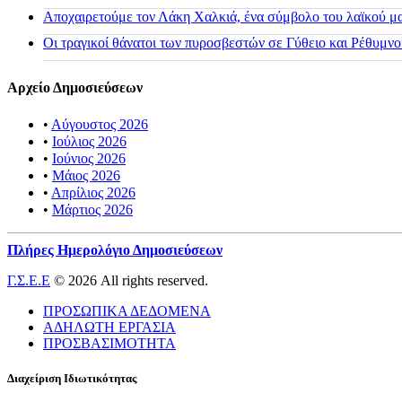
Αποχαιρετούμε τον Λάκη Χαλκιά, ένα σύμβολο του λαϊκού μας
Οι τραγικοί θάνατοι των πυροσβεστών σε Γύθειο και Ρέθυμνο
Αρχείο Δημοσιεύσεων
•
Αύγουστος 2026
•
Ιούλιος 2026
•
Ιούνιος 2026
•
Μάιος 2026
•
Απρίλιος 2026
•
Μάρτιος 2026
Πλήρες Ημερολόγιο Δημοσιεύσεων
Γ.Σ.Ε.Ε
© 2026 All rights reserved.
ΠΡΟΣΩΠΙΚΑ ΔΕΔΟΜΕΝΑ
ΑΔΗΛΩΤΗ ΕΡΓΑΣΙΑ
ΠΡΟΣΒΑΣΙΜΟΤΗΤΑ
Διαχείριση Ιδιωτικότητας