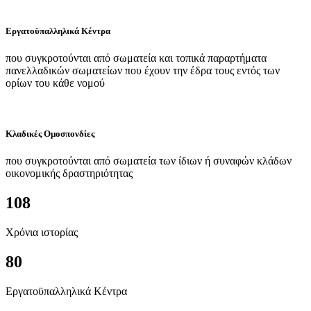
Εργατοϋπαλληλικά Κέντρα
που συγκροτούνται από σωματεία και τοπικά παραρτήματα
πανελλαδικών σωματείων που έχουν την έδρα τους εντός των
ορίων του κάθε νομού
Κλαδικές Ομοσπονδίες
που συγκροτούνται από σωματεία των ίδιων ή συναφών κλάδων
οικονομικής δραστηριότητας
108
Χρόνια ιστορίας
80
Εργατοϋπαλληλικά Κέντρα