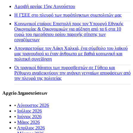
Αμοιβή αργίας 15ης Αυγούστου
H ΓΣΕΕ στο πλευρό των πυρόπληκτων συμπολιτών μας
Κοινωνικοί εταίροι: Επιστολή προς τον Υπουργό Εθνικής
Οικονομίας & Οικονομικών για αύξηση από τα 6 στα 10
ευρώ του ημερήσιου ορίου παροχής σίτισης των
εργαζόμενων
Αποχαιρετούμε τον Λάκη Χαλκιά, ένα σύμβολο του λαϊκού
μας τραγουδιού κι έναν άνθρωπο με βαθιά κοινωνική και
πολιτική συνείδηση
Οι τραγικοί θάνατοι των πυροσβεστών σε Γύθειο και
Ρέθυμνο αναδεικνύουν την ανάγκη γενναίων αποφάσεων από
την πλευρά της πολιτείας
Αρχείο Δημοσιεύσεων
•
Αύγουστος 2026
•
Ιούλιος 2026
•
Ιούνιος 2026
•
Μάιος 2026
•
Απρίλιος 2026