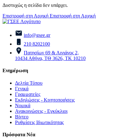
Δυστυχώς η σελίδα δεν υπάρχει.
Επιστροφή στη Αρχική
Επιστροφή στη Αρχική
info@gsee.gr
210 8202100
Πατησίων 69 & Αινιάνος 2,
10434 Αθήνα, ΤΘ 3626, ΤΚ 10210
Ενημέρωση
Δελτία Τύπου
Γενικά
Γραμματείες
Εκδηλώσεις - Κινητοποιήσεις
Νομικά
Ανακοινώσεις - Εγκύκλιοι
Βίντεο
Ρυθμίσεις Ιδιωτικότητας
Πρόσφατα Νέα