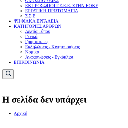
ΟΜΟΣΠΟΝΔΙΕΣ
ΕΚΠΡΟΣΩΠΟΙ Γ.Σ.Ε.Ε. ΣΤΗΝ ΕΟΚΕ
ΕΡΓΑΤΙΚΗ ΠΡΩΤΟΜΑΓΙΑ
Σ.Σ.Ε.
ΨΗΦΙΑΚΑ ΕΡΓΑΛΕΙΑ
ΚΑΤΗΓΟΡΙΕΣ ΑΡΘΡΩΝ
Δελτία Τύπου
Γενικά
Γραμματείες
Εκδηλώσεις - Κινητοποιήσεις
Νομικά
Ανακοινώσεις - Εγκύκλιοι
ΕΠΙΚΟΙΝΩΝΙΑ
Η σελίδα δεν υπάρχει
Αρχική