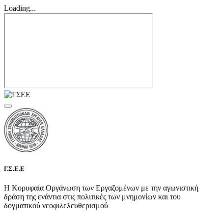
Loading...
Γ.Σ.Ε.Ε
Η Κορυφαία Οργάνωση των Εργαζομένων με την αγωνιστική
δράση της ενάντια στις πολιτικές των μνημονίων και του
δογματικού νεοφιλελευθερισμού