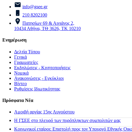
info@gsee.gr
210 8202100
Πατησίων 69 & Αινιάνος 2,
10434 Αθήνα, ΤΘ 3626, ΤΚ 10210
Ενημέρωση
Δελτία Τύπου
Γενικά
Γραμματείες
Εκδηλώσεις - Κινητοποιήσεις
Νομικά
Ανακοινώσεις - Εγκύκλιοι
Βίντεο
Ρυθμίσεις Ιδιωτικότητας
Πρόσφατα Νέα
Αμοιβή αργίας 15ης Αυγούστου
H ΓΣΕΕ στο πλευρό των πυρόπληκτων συμπολιτών μας
Κοινωνικοί εταίροι: Επιστολή προς τον Υπουργό Εθνικής Οικ