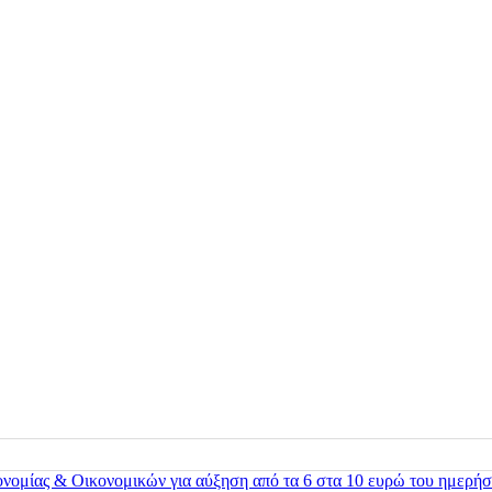
ονομίας & Οικονομικών για αύξηση από τα 6 στα 10 ευρώ του ημερήσ