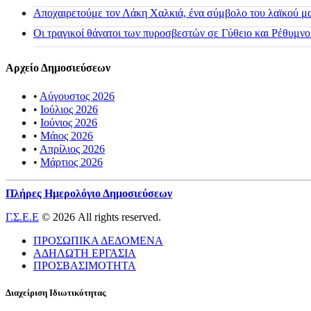
Αποχαιρετούμε τον Λάκη Χαλκιά, ένα σύμβολο του λαϊκού μας
Οι τραγικοί θάνατοι των πυροσβεστών σε Γύθειο και Ρέθυμνο
Αρχείο Δημοσιεύσεων
•
Αύγουστος 2026
•
Ιούλιος 2026
•
Ιούνιος 2026
•
Μάιος 2026
•
Απρίλιος 2026
•
Μάρτιος 2026
Πλήρες Ημερολόγιο Δημοσιεύσεων
Γ.Σ.Ε.Ε
© 2026 All rights reserved.
ΠΡΟΣΩΠΙΚΑ ΔΕΔΟΜΕΝΑ
ΑΔΗΛΩΤΗ ΕΡΓΑΣΙΑ
ΠΡΟΣΒΑΣΙΜΟΤΗΤΑ
Διαχείριση Ιδιωτικότητας