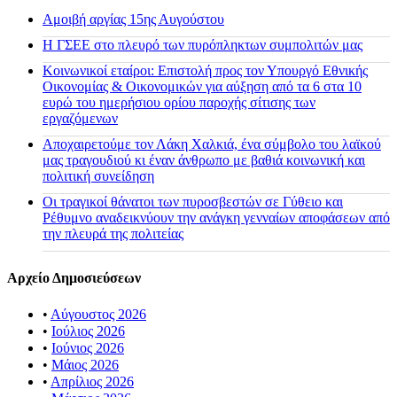
Αμοιβή αργίας 15ης Αυγούστου
H ΓΣΕΕ στο πλευρό των πυρόπληκτων συμπολιτών μας
Κοινωνικοί εταίροι: Επιστολή προς τον Υπουργό Εθνικής
Οικονομίας & Οικονομικών για αύξηση από τα 6 στα 10
ευρώ του ημερήσιου ορίου παροχής σίτισης των
εργαζόμενων
Αποχαιρετούμε τον Λάκη Χαλκιά, ένα σύμβολο του λαϊκού
μας τραγουδιού κι έναν άνθρωπο με βαθιά κοινωνική και
πολιτική συνείδηση
Οι τραγικοί θάνατοι των πυροσβεστών σε Γύθειο και
Ρέθυμνο αναδεικνύουν την ανάγκη γενναίων αποφάσεων από
την πλευρά της πολιτείας
Αρχείο Δημοσιεύσεων
•
Αύγουστος 2026
•
Ιούλιος 2026
•
Ιούνιος 2026
•
Μάιος 2026
•
Απρίλιος 2026