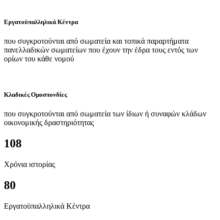
Εργατοϋπαλληλικά Κέντρα
που συγκροτούνται από σωματεία και τοπικά παραρτήματα
πανελλαδικών σωματείων που έχουν την έδρα τους εντός των
ορίων του κάθε νομού
Κλαδικές Ομοσπονδίες
που συγκροτούνται από σωματεία των ίδιων ή συναφών κλάδων
οικονομικής δραστηριότητας
108
Χρόνια ιστορίας
80
Εργατοϋπαλληλικά Κέντρα