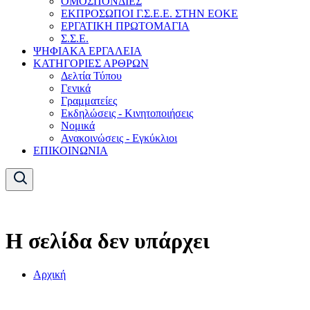
ΟΜΟΣΠΟΝΔΙΕΣ
ΕΚΠΡΟΣΩΠΟΙ Γ.Σ.Ε.Ε. ΣΤΗΝ ΕΟΚΕ
ΕΡΓΑΤΙΚΗ ΠΡΩΤΟΜΑΓΙΑ
Σ.Σ.Ε.
ΨΗΦΙΑΚΑ ΕΡΓΑΛΕΙΑ
ΚΑΤΗΓΟΡΙΕΣ ΑΡΘΡΩΝ
Δελτία Τύπου
Γενικά
Γραμματείες
Εκδηλώσεις - Κινητοποιήσεις
Νομικά
Ανακοινώσεις - Εγκύκλιοι
ΕΠΙΚΟΙΝΩΝΙΑ
Η σελίδα δεν υπάρχει
Αρχική