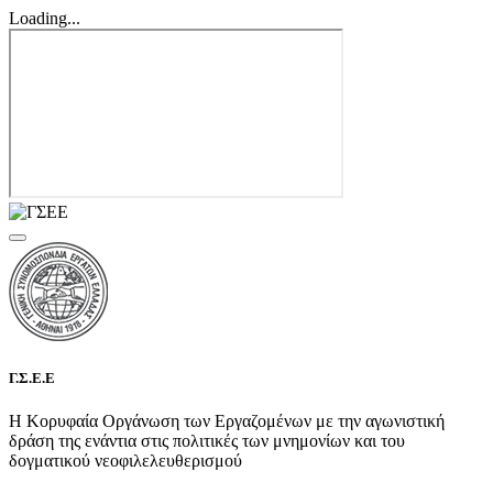
Loading...
Γ.Σ.Ε.Ε
Η Κορυφαία Οργάνωση των Εργαζομένων με την αγωνιστική
δράση της ενάντια στις πολιτικές των μνημονίων και του
δογματικού νεοφιλελευθερισμού