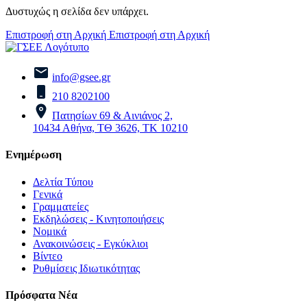
Δυστυχώς η σελίδα δεν υπάρχει.
Επιστροφή στη Αρχική
Επιστροφή στη Αρχική
info@gsee.gr
210 8202100
Πατησίων 69 & Αινιάνος 2,
10434 Αθήνα, ΤΘ 3626, ΤΚ 10210
Ενημέρωση
Δελτία Τύπου
Γενικά
Γραμματείες
Εκδηλώσεις - Κινητοποιήσεις
Νομικά
Ανακοινώσεις - Εγκύκλιοι
Βίντεο
Ρυθμίσεις Ιδιωτικότητας
Πρόσφατα Νέα