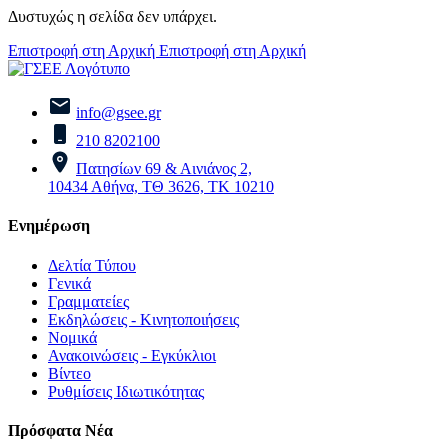
Δυστυχώς η σελίδα δεν υπάρχει.
Επιστροφή στη Αρχική
Επιστροφή στη Αρχική
info@gsee.gr
210 8202100
Πατησίων 69 & Αινιάνος 2,
10434 Αθήνα, ΤΘ 3626, ΤΚ 10210
Ενημέρωση
Δελτία Τύπου
Γενικά
Γραμματείες
Εκδηλώσεις - Κινητοποιήσεις
Νομικά
Ανακοινώσεις - Εγκύκλιοι
Βίντεο
Ρυθμίσεις Ιδιωτικότητας
Πρόσφατα Νέα