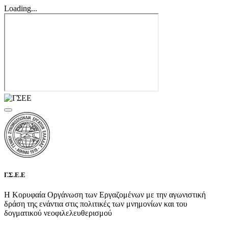
Loading...
Γ.Σ.Ε.Ε
Η Κορυφαία Οργάνωση των Εργαζομένων με την αγωνιστική
δράση της ενάντια στις πολιτικές των μνημονίων και του
δογματικού νεοφιλελευθερισμού