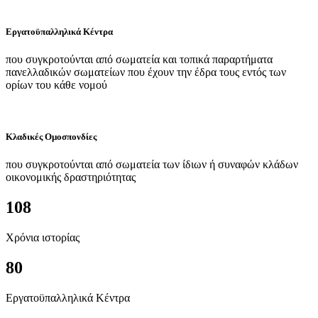
Εργατοϋπαλληλικά Κέντρα
που συγκροτούνται από σωματεία και τοπικά παραρτήματα
πανελλαδικών σωματείων που έχουν την έδρα τους εντός των
ορίων του κάθε νομού
Κλαδικές Ομοσπονδίες
που συγκροτούνται από σωματεία των ίδιων ή συναφών κλάδων
οικονομικής δραστηριότητας
108
Χρόνια ιστορίας
80
Εργατοϋπαλληλικά Κέντρα