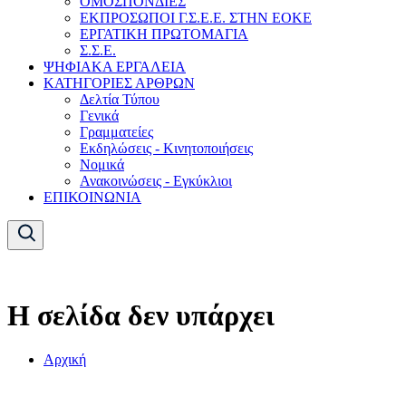
ΟΜΟΣΠΟΝΔΙΕΣ
ΕΚΠΡΟΣΩΠΟΙ Γ.Σ.Ε.Ε. ΣΤΗΝ ΕΟΚΕ
ΕΡΓΑΤΙΚΗ ΠΡΩΤΟΜΑΓΙΑ
Σ.Σ.Ε.
ΨΗΦΙΑΚΑ ΕΡΓΑΛΕΙΑ
ΚΑΤΗΓΟΡΙΕΣ ΑΡΘΡΩΝ
Δελτία Τύπου
Γενικά
Γραμματείες
Εκδηλώσεις - Κινητοποιήσεις
Νομικά
Ανακοινώσεις - Εγκύκλιοι
ΕΠΙΚΟΙΝΩΝΙΑ
Η σελίδα δεν υπάρχει
Αρχική