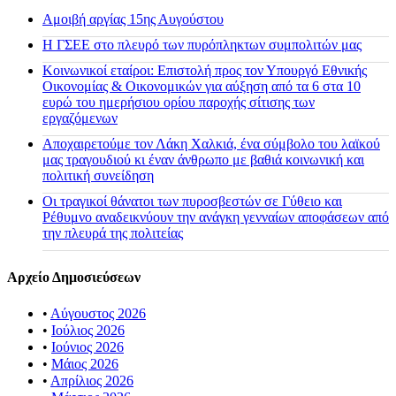
Αμοιβή αργίας 15ης Αυγούστου
H ΓΣΕΕ στο πλευρό των πυρόπληκτων συμπολιτών μας
Κοινωνικοί εταίροι: Επιστολή προς τον Υπουργό Εθνικής
Οικονομίας & Οικονομικών για αύξηση από τα 6 στα 10
ευρώ του ημερήσιου ορίου παροχής σίτισης των
εργαζόμενων
Αποχαιρετούμε τον Λάκη Χαλκιά, ένα σύμβολο του λαϊκού
μας τραγουδιού κι έναν άνθρωπο με βαθιά κοινωνική και
πολιτική συνείδηση
Οι τραγικοί θάνατοι των πυροσβεστών σε Γύθειο και
Ρέθυμνο αναδεικνύουν την ανάγκη γενναίων αποφάσεων από
την πλευρά της πολιτείας
Αρχείο Δημοσιεύσεων
•
Αύγουστος 2026
•
Ιούλιος 2026
•
Ιούνιος 2026
•
Μάιος 2026
•
Απρίλιος 2026