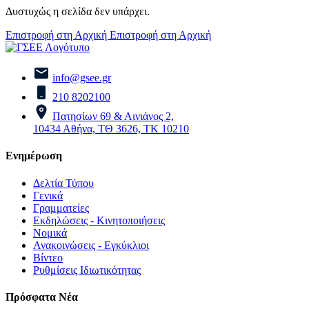
Δυστυχώς η σελίδα δεν υπάρχει.
Επιστροφή στη Αρχική
Επιστροφή στη Αρχική
info@gsee.gr
210 8202100
Πατησίων 69 & Αινιάνος 2,
10434 Αθήνα, ΤΘ 3626, ΤΚ 10210
Ενημέρωση
Δελτία Τύπου
Γενικά
Γραμματείες
Εκδηλώσεις - Κινητοποιήσεις
Νομικά
Ανακοινώσεις - Εγκύκλιοι
Βίντεο
Ρυθμίσεις Ιδιωτικότητας
Πρόσφατα Νέα