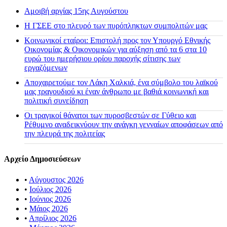
Αμοιβή αργίας 15ης Αυγούστου
H ΓΣΕΕ στο πλευρό των πυρόπληκτων συμπολιτών μας
Κοινωνικοί εταίροι: Επιστολή προς τον Υπουργό Εθνικής
Οικονομίας & Οικονομικών για αύξηση από τα 6 στα 10
ευρώ του ημερήσιου ορίου παροχής σίτισης των
εργαζόμενων
Αποχαιρετούμε τον Λάκη Χαλκιά, ένα σύμβολο του λαϊκού
μας τραγουδιού κι έναν άνθρωπο με βαθιά κοινωνική και
πολιτική συνείδηση
Οι τραγικοί θάνατοι των πυροσβεστών σε Γύθειο και
Ρέθυμνο αναδεικνύουν την ανάγκη γενναίων αποφάσεων από
την πλευρά της πολιτείας
Αρχείο Δημοσιεύσεων
•
Αύγουστος 2026
•
Ιούλιος 2026
•
Ιούνιος 2026
•
Μάιος 2026
•
Απρίλιος 2026