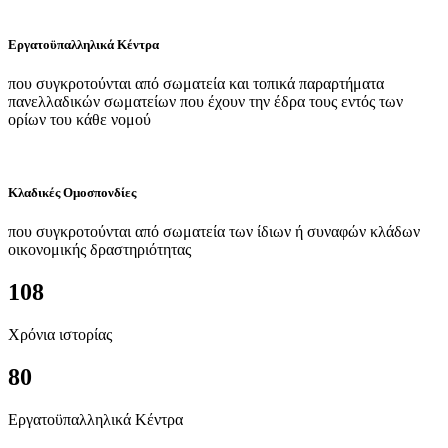
Εργατοϋπαλληλικά Κέντρα
που συγκροτούνται από σωματεία και τοπικά παραρτήματα
πανελλαδικών σωματείων που έχουν την έδρα τους εντός των
ορίων του κάθε νομού
Κλαδικές Ομοσπονδίες
που συγκροτούνται από σωματεία των ίδιων ή συναφών κλάδων
οικονομικής δραστηριότητας
108
Χρόνια ιστορίας
80
Εργατοϋπαλληλικά Κέντρα