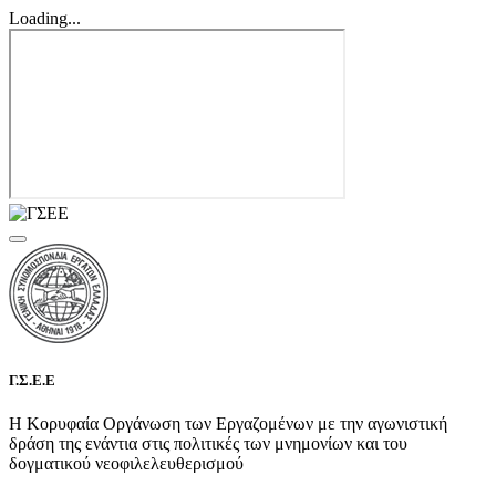
Loading...
Γ.Σ.Ε.Ε
Η Κορυφαία Οργάνωση των Εργαζομένων με την αγωνιστική
δράση της ενάντια στις πολιτικές των μνημονίων και του
δογματικού νεοφιλελευθερισμού