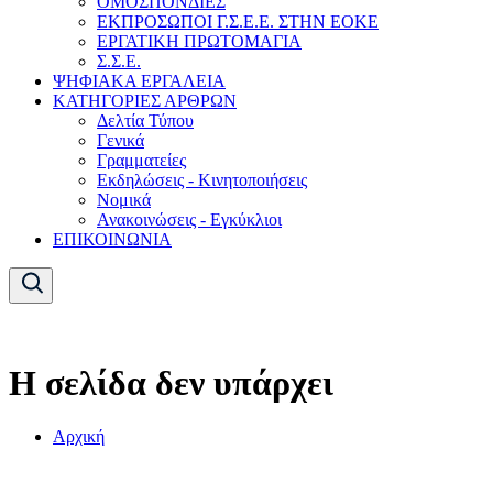
ΟΜΟΣΠΟΝΔΙΕΣ
ΕΚΠΡΟΣΩΠΟΙ Γ.Σ.Ε.Ε. ΣΤΗΝ ΕΟΚΕ
ΕΡΓΑΤΙΚΗ ΠΡΩΤΟΜΑΓΙΑ
Σ.Σ.Ε.
ΨΗΦΙΑΚΑ ΕΡΓΑΛΕΙΑ
ΚΑΤΗΓΟΡΙΕΣ ΑΡΘΡΩΝ
Δελτία Τύπου
Γενικά
Γραμματείες
Εκδηλώσεις - Κινητοποιήσεις
Νομικά
Ανακοινώσεις - Εγκύκλιοι
ΕΠΙΚΟΙΝΩΝΙΑ
Η σελίδα δεν υπάρχει
Αρχική