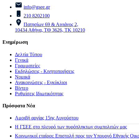
info@gsee.gr
210 8202100
Πατησίων 69 & Αινιάνος 2,
10434 Αθήνα, ΤΘ 3626, ΤΚ 10210
Ενημέρωση
Δελτία Τύπου
Γενικά
Γραμματείες
Εκδηλώσεις - Κινητοποιήσεις
Νομικά
Ανακοινώσεις - Εγκύκλιοι
Βίντεο
Ρυθμίσεις Ιδιωτικότητας
Πρόσφατα Νέα
Αμοιβή αργίας 15ης Αυγούστου
H ΓΣΕΕ στο πλευρό των πυρόπληκτων συμπολιτών μας
Κοινωνικοί εταίροι: Επιστολή προς τον Υπουργό Εθνικής Οικ