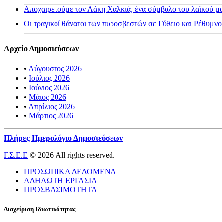
Αποχαιρετούμε τον Λάκη Χαλκιά, ένα σύμβολο του λαϊκού μας
Οι τραγικοί θάνατοι των πυροσβεστών σε Γύθειο και Ρέθυμνο
Αρχείο Δημοσιεύσεων
•
Αύγουστος 2026
•
Ιούλιος 2026
•
Ιούνιος 2026
•
Μάιος 2026
•
Απρίλιος 2026
•
Μάρτιος 2026
Πλήρες Ημερολόγιο Δημοσιεύσεων
Γ.Σ.Ε.Ε
© 2026 All rights reserved.
ΠΡΟΣΩΠΙΚΑ ΔΕΔΟΜΕΝΑ
ΑΔΗΛΩΤΗ ΕΡΓΑΣΙΑ
ΠΡΟΣΒΑΣΙΜΟΤΗΤΑ
Διαχείριση Ιδιωτικότητας