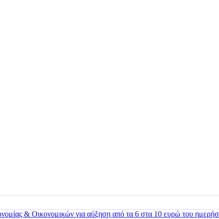
ονομίας & Οικονομικών για αύξηση από τα 6 στα 10 ευρώ του ημερήσ