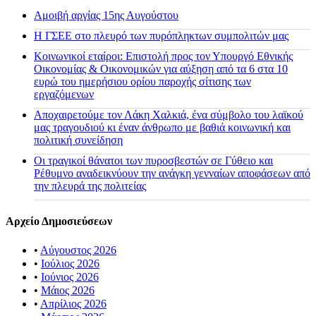
Αμοιβή αργίας 15ης Αυγούστου
H ΓΣΕΕ στο πλευρό των πυρόπληκτων συμπολιτών μας
Κοινωνικοί εταίροι: Επιστολή προς τον Υπουργό Εθνικής
Οικονομίας & Οικονομικών για αύξηση από τα 6 στα 10
ευρώ του ημερήσιου ορίου παροχής σίτισης των
εργαζόμενων
Αποχαιρετούμε τον Λάκη Χαλκιά, ένα σύμβολο του λαϊκού
μας τραγουδιού κι έναν άνθρωπο με βαθιά κοινωνική και
πολιτική συνείδηση
Οι τραγικοί θάνατοι των πυροσβεστών σε Γύθειο και
Ρέθυμνο αναδεικνύουν την ανάγκη γενναίων αποφάσεων από
την πλευρά της πολιτείας
Αρχείο Δημοσιεύσεων
•
Αύγουστος 2026
•
Ιούλιος 2026
•
Ιούνιος 2026
•
Μάιος 2026
•
Απρίλιος 2026