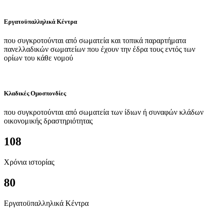
Εργατοϋπαλληλικά Κέντρα
που συγκροτούνται από σωματεία και τοπικά παραρτήματα
πανελλαδικών σωματείων που έχουν την έδρα τους εντός των
ορίων του κάθε νομού
Κλαδικές Ομοσπονδίες
που συγκροτούνται από σωματεία των ίδιων ή συναφών κλάδων
οικονομικής δραστηριότητας
108
Χρόνια ιστορίας
80
Εργατοϋπαλληλικά Κέντρα