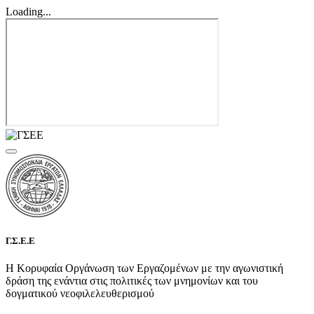
Loading...
Γ.Σ.Ε.Ε
Η Κορυφαία Οργάνωση των Εργαζομένων με την αγωνιστική
δράση της ενάντια στις πολιτικές των μνημονίων και του
δογματικού νεοφιλελευθερισμού