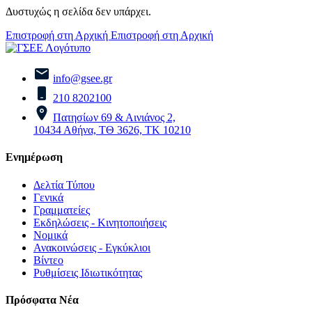
Δυστυχώς η σελίδα δεν υπάρχει.
Επιστροφή στη Αρχική
Επιστροφή στη Αρχική
info@gsee.gr
210 8202100
Πατησίων 69 & Αινιάνος 2,
10434 Αθήνα, ΤΘ 3626, ΤΚ 10210
Ενημέρωση
Δελτία Τύπου
Γενικά
Γραμματείες
Εκδηλώσεις - Κινητοποιήσεις
Νομικά
Ανακοινώσεις - Εγκύκλιοι
Βίντεο
Ρυθμίσεις Ιδιωτικότητας
Πρόσφατα Νέα