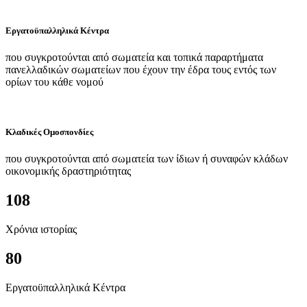
Εργατοϋπαλληλικά Κέντρα
που συγκροτούνται από σωματεία και τοπικά παραρτήματα
πανελλαδικών σωματείων που έχουν την έδρα τους εντός των
ορίων του κάθε νομού
Κλαδικές Ομοσπονδίες
που συγκροτούνται από σωματεία των ίδιων ή συναφών κλάδων
οικονομικής δραστηριότητας
108
Χρόνια ιστορίας
80
Εργατοϋπαλληλικά Κέντρα