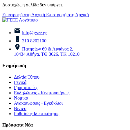
Δυστυχώς η σελίδα δεν υπάρχει.
Επιστροφή στη Αρχική
Επιστροφή στη Αρχική
info@gsee.gr
210 8202100
Πατησίων 69 & Αινιάνος 2,
10434 Αθήνα, ΤΘ 3626, ΤΚ 10210
Ενημέρωση
Δελτία Τύπου
Γενικά
Γραμματείες
Εκδηλώσεις - Κινητοποιήσεις
Νομικά
Ανακοινώσεις - Εγκύκλιοι
Βίντεο
Ρυθμίσεις Ιδιωτικότητας
Πρόσφατα Νέα