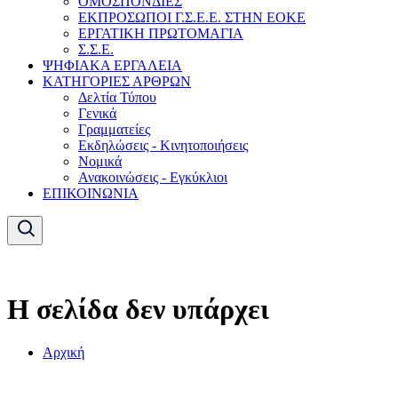
ΟΜΟΣΠΟΝΔΙΕΣ
ΕΚΠΡΟΣΩΠΟΙ Γ.Σ.Ε.Ε. ΣΤΗΝ ΕΟΚΕ
ΕΡΓΑΤΙΚΗ ΠΡΩΤΟΜΑΓΙΑ
Σ.Σ.Ε.
ΨΗΦΙΑΚΑ ΕΡΓΑΛΕΙΑ
ΚΑΤΗΓΟΡΙΕΣ ΑΡΘΡΩΝ
Δελτία Τύπου
Γενικά
Γραμματείες
Εκδηλώσεις - Κινητοποιήσεις
Νομικά
Ανακοινώσεις - Εγκύκλιοι
ΕΠΙΚΟΙΝΩΝΙΑ
Η σελίδα δεν υπάρχει
Αρχική