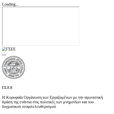
Loading...
Γ.Σ.Ε.Ε
Η Κορυφαία Οργάνωση των Εργαζομένων με την αγωνιστική
δράση της ενάντια στις πολιτικές των μνημονίων και του
δογματικού νεοφιλελευθερισμού