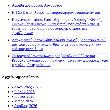
Αμοιβή αργίας 15ης Αυγούστου
H ΓΣΕΕ στο πλευρό των πυρόπληκτων συμπολιτών μας
Κοινωνικοί εταίροι: Επιστολή προς τον Υπουργό Εθνικής
Οικονομίας & Οικονομικών για αύξηση από τα 6 στα 10
ευρώ του ημερήσιου ορίου παροχής σίτισης των
εργαζόμενων
Αποχαιρετούμε τον Λάκη Χαλκιά, ένα σύμβολο του λαϊκού
μας τραγουδιού κι έναν άνθρωπο με βαθιά κοινωνική και
πολιτική συνείδηση
Οι τραγικοί θάνατοι των πυροσβεστών σε Γύθειο και
Ρέθυμνο αναδεικνύουν την ανάγκη γενναίων αποφάσεων από
την πλευρά της πολιτείας
Αρχείο Δημοσιεύσεων
•
Αύγουστος 2026
•
Ιούλιος 2026
•
Ιούνιος 2026
•
Μάιος 2026
•
Απρίλιος 2026